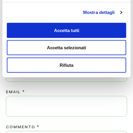
ti proteggano
Mostra dettagli
Lascia ora un messaggio di vicinanza alla famiglia di
Accetta tutti
STEFANO.
Il tuo indirizzo email non sarà pubblicato.
Accetta selezionati
NOME
*
Rifiuta
EMAIL
*
COMMENTO
*