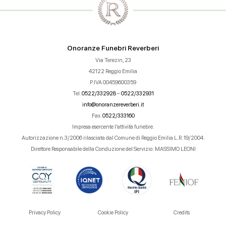
Onoranze Funebri Reverberi
Via Terezin, 23
42122 Reggio Emilia
P.IVA 00459600359
Tel.
0522/332928
–
0522/332931
info@onoranzereverberi.it
Fax.
0522/333160
Impresa esercente l’attività funebre.
Autorizzazione n.3/2006 rilasciata dal Comune di Reggio Emilia L.R. 19/2004.
Direttore Responsabile della Conduzione del Servizio: MASSIMO LEONI
Privacy Policy
Cookie Policy
Credits