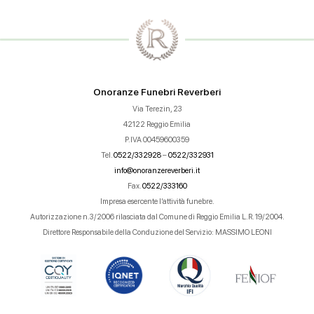
Onoranze Funebri Reverberi
Via Terezin, 23
42122 Reggio Emilia
P.IVA 00459600359
Tel.
0522/332928
–
0522/332931
info@onoranzereverberi.it
Fax.
0522/333160
Impresa esercente l’attività funebre.
Autorizzazione n.3/2006 rilasciata dal Comune di Reggio Emilia L.R. 19/2004.
Direttore Responsabile della Conduzione del Servizio: MASSIMO LEONI