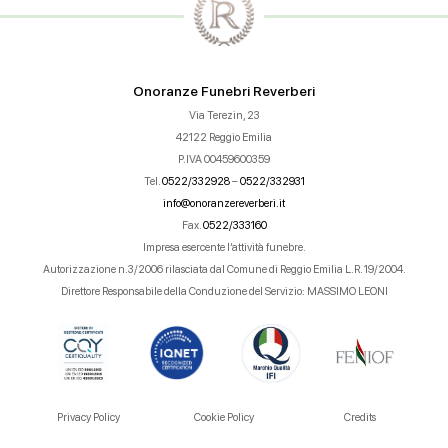
Onoranze Funebri Reverberi
Via Terezin, 23
42122 Reggio Emilia
P.IVA 00459600359
Tel.
0522/332928
–
0522/332931
info@onoranzereverberi.it
Fax.
0522/333160
Impresa esercente l’attività funebre.
Autorizzazione n.3/2006 rilasciata dal Comune di Reggio Emilia L.R. 19/2004.
Direttore Responsabile della Conduzione del Servizio: MASSIMO LEONI
Privacy Policy
Cookie Policy
Credits