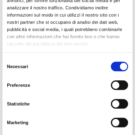
annunci, per fornire funzionalità dei social media e per
analizzare il nostro traffico. Condividiamo inoltre
Reggio Emilia, 19 Gennaio 2024
informazioni sul modo in cui utilizzi il nostro sito con i
nostri partner che si occupano di analisi dei dati web,
pubblicità e social media, i quali potrebbero combinarle
con altre informazioni che hai fornito loro o che hanno
raccolto dal tuo utilizzo dei loro servizi.
CONDIVIDI
Selezione
MESSAGGI ALLA FAMIGLIA
Necessari
del
consenso
SCRIVI ORA
Preferenze
Statistiche
Romualdo Cabassi
20/01/2024 alle 10:18
Cabassi Romualdo unitamente alla mamma Eugenia e
Marketing
famiglia porgono le più sentite condoglianze ai fratelli Remo
e Renzo.