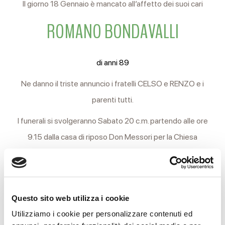
Il giorno 18 Gennaio è mancato all’affetto dei suoi cari
ROMANO BONDAVALLI
di anni 89
Ne danno il triste annuncio i fratelli CELSO e RENZO e i
parenti tutti.
I funerali si svolgeranno Sabato 20 c.m. partendo alle ore
9.15 dalla casa di riposo Don Messori per la Chiesa
parrocchiale di Gavassa.
Al termine della funzione religiosa si proseguirà in corteo per
il cimitero locale.
Questo sito web utilizza i cookie
Si ringraziano anticipatamente coloro che interverranno alla
Utilizziamo i cookie per personalizzare contenuti ed
cerimonia.