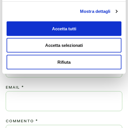
Mostra dettagli
Lascia ora un messaggio di vicinanza alla famiglia di
Accetta tutti
ROMANO.
Il tuo indirizzo email non sarà pubblicato.
Accetta selezionati
NOME
*
Rifiuta
EMAIL
*
COMMENTO
*