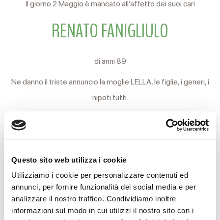
Il giorno 2 Maggio è mancato all’affetto dei suoi cari
RENATO FANIGLIULO
di anni 89
Ne danno il triste annuncio la moglie LELLA, le figlie, i generi, i
nipoti tutti.
I funerali si svolgeranno Sabato 3 c.m. partendo alle ore
14.30 dalla Casa Funeraria Reverberi di via Terezin, 21 per la
Chiesa parrocchiale di S. Alberto.
Questo sito web utilizza i cookie
Al termine della funzione religiosa si proseguirà per l’ara
Utilizziamo i cookie per personalizzare contenuti ed
crematoria.
annunci, per fornire funzionalità dei social media e per
analizzare il nostro traffico. Condividiamo inoltre
Reggio Emilia, 2 Maggio 2025
informazioni sul modo in cui utilizzi il nostro sito con i