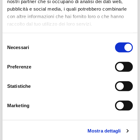
nostri partner che si occupano di analisi dei dati web,
pubblicità e social media, i quali potrebbero combinarle
con altre informazioni che hai fornito loro o che hanno
CONDIVIDI
raccolto dal tuo utilizzo dei loro servizi.
Selezione
MESSAGGI ALLA FAMIGLIA
Necessari
del
consenso
SCRIVI ORA
Preferenze
Statistiche
Mohamed Saber
05/05/2025 alle 14:14
Le nostra piu sentite e sincere Condoglianze .
Marketing
Lascia ora un messaggio di vicinanza alla famiglia di RENATO
.
Mostra dettagli