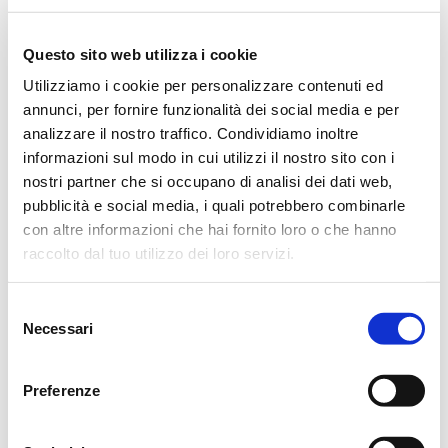
Non fiori, ma eventuali offerte a GRADE onlus.
Si ringraziano anticipatamente coloro che interverranno alla
Questo sito web utilizza i cookie
cerimonia.
Utilizziamo i cookie per personalizzare contenuti ed
annunci, per fornire funzionalità dei social media e per
La famiglia desidera porgere un ringraziamento particolare a
analizzare il nostro traffico. Condividiamo inoltre
tutti coloro che hanno assistito il caro Paolo con attenzione
informazioni sul modo in cui utilizzi il nostro sito con i
nostri partner che si occupano di analisi dei dati web,
e premura.
pubblicità e social media, i quali potrebbero combinarle
Reggio Emilia, 18 febbraio 2022
con altre informazioni che hai fornito loro o che hanno
raccolto dal tuo utilizzo dei loro servizi.
Selezione
Necessari
CONDIVIDI
del
consenso
Preferenze
MESSAGGI ALLA FAMIGLIA