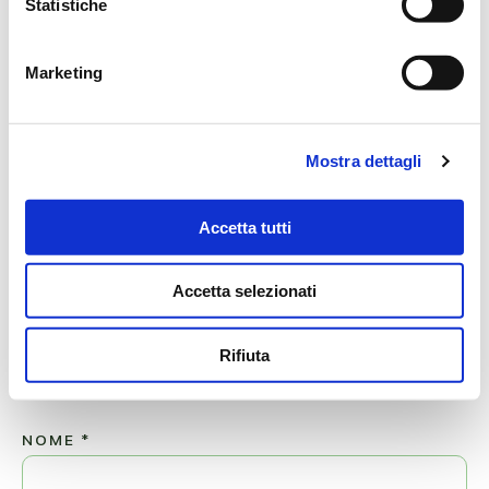
Statistiche
SCRIVI ORA
Marketing
Andrea Campani
18/02/2022 alle 23:04
Le mie più sentite condoglianze alla famiglia.
Mostra dettagli
Un grosso dispiacere , sono molto addolorato
Un abbraccio alla famiglia
Accetta tutti
Campani Andrea
Accetta selezionati
Lascia ora un messaggio di vicinanza alla famiglia di PAOLO.
Rifiuta
Il tuo indirizzo email non sarà pubblicato.
NOME
*