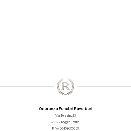
prossima volta che commento.
Onoranze Funebri Reverberi
Via Terezin, 23
42122 Reggio Emilia
P.IVA 00459600359