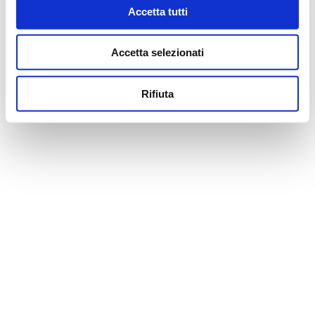
Accetta tutti
Il Signore, nella Sua infinità bontà e misericordia verso noi
tutti deboli umani, l’avrà già colta fra le Sue braccia aperte.
Accetta selezionati
Ero intenzionato a partecipare alle esequie; poi, visto il
tempo inclemente, non me la sono sentita. Mi ricorderò di lei
Rifiuta
nella preghiera.
Spero mi vorrai perdonare
Il tuo indirizzo email non sarà pubblicato.
NOME
*