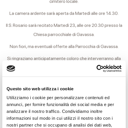
cimitero locale.
La camera ardente sarà aperta da Martedì alle ore 14.30.
Il S. Rosario sarà recitato Martedì 23, alle ore 20.30 presso la
Chiesa parrocchiale di Gavassa.
Non fiori, ma eventuali offerte alla Parrocchia di Gavassa.
Si ringraziano anticipatamente coloro che interverranno alla
cerimonia.
Reggio Emilia, 23 Dicembre 2025
Questo sito web utilizza i cookie
Utilizziamo i cookie per personalizzare contenuti ed
annunci, per fornire funzionalità dei social media e per
ORARI CASA FUNERARIA
analizzare il nostro traffico. Condividiamo inoltre
informazioni sul modo in cui utilizzi il nostro sito con i
nostri partner che si occupano di analisi dei dati web,
MARTEDÌ