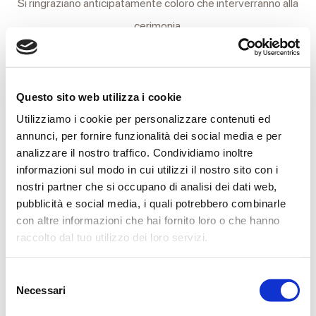
Si ringraziano anticipatamente coloro che interverranno alla
cerimonia.
I familiari desiderano porgere un sentito ringraziamento al
medico curante Dott. ISELLO FONTANA, per l’impegno
Questo sito web utilizza i cookie
professionale, la vicinanza dimostrata e l’altissima umanità
Utilizziamo i cookie per personalizzare contenuti ed
profusa.
annunci, per fornire funzionalità dei social media e per
Reggio Emilia, 12 Febbraio 2018
analizzare il nostro traffico. Condividiamo inoltre
informazioni sul modo in cui utilizzi il nostro sito con i
nostri partner che si occupano di analisi dei dati web,
pubblicità e social media, i quali potrebbero combinarle
con altre informazioni che hai fornito loro o che hanno
raccolto dal tuo utilizzo dei loro servizi.
CONDIVIDI
Selezione
Necessari
del
consenso