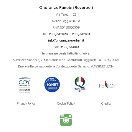
Onoranze Funebri Reverberi
Via Terezin, 23
42122 Reggio Emilia
P.IVA 00459600359
Tel.
0522/332928
–
0522/332931
info@onoranzereverberi.it
Fax.
0522/333160
Impresa esercente l’attività funebre.
Autorizzazione n.3/2006 rilasciata dal Comune di Reggio Emilia L.R. 19/2004.
Direttore Responsabile della Conduzione del Servizio: MASSIMO LEONI
Privacy Policy
Cookie Policy
Credits