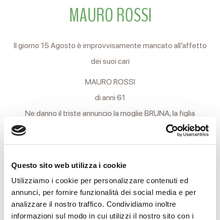
MAURO ROSSI
Il giorno 15 Agosto è improvvisamente mancato all’affetto
dei suoi cari
MAURO ROSSI
di anni 61
Ne danno il triste annuncio la moglie BRUNA, la figlia
VALENTINA con PIER, la mamma MARIA, la sorella MONICA, i
cognati, le cognate, i nipoti e i parenti tutti.
I funerali si svolgeranno in forma strettamente privata.
Questo sito web utilizza i cookie
Non fiori, ma eventuali offerte al GR.A.D.E.
Utilizziamo i cookie per personalizzare contenuti ed
annunci, per fornire funzionalità dei social media e per
Cavriago, 17 agosto 2016
analizzare il nostro traffico. Condividiamo inoltre
informazioni sul modo in cui utilizzi il nostro sito con i