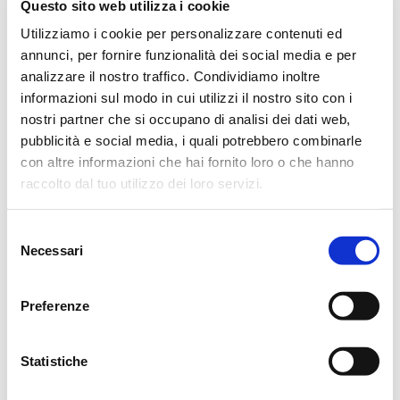
MARIA CECILIA SPALLANZANI
Questo sito web utilizza i cookie
MASINI
Utilizziamo i cookie per personalizzare contenuti ed
annunci, per fornire funzionalità dei social media e per
analizzare il nostro traffico. Condividiamo inoltre
informazioni sul modo in cui utilizzi il nostro sito con i
Una Santa Messa verrà celebrata sabato 5 aprile 2024 alle
nostri partner che si occupano di analisi dei dati web,
ore 18,30 nella Chiesa di Sant’Agostino a Reggio Emilia.
pubblicità e social media, i quali potrebbero combinarle
con altre informazioni che hai fornito loro o che hanno
Reggio Emilia, 5 Aprile 2025
raccolto dal tuo utilizzo dei loro servizi.
Selezione
Necessari
del
CONDIVIDI
consenso
Preferenze
MESSAGGI ALLA FAMIGLIA
Statistiche
SCRIVI ORA