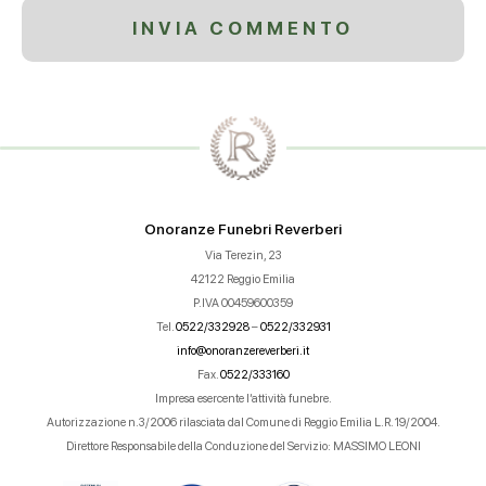
Onoranze Funebri Reverberi
Via Terezin, 23
42122 Reggio Emilia
P.IVA 00459600359
Tel.
0522/332928
–
0522/332931
info@onoranzereverberi.it
Fax.
0522/333160
Impresa esercente l’attività funebre.
Autorizzazione n.3/2006 rilasciata dal Comune di Reggio Emilia L.R. 19/2004.
Direttore Responsabile della Conduzione del Servizio: MASSIMO LEONI