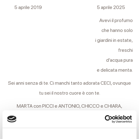
5 aprile 2019 5 aprile 2025
Avevi il profumo
che hanno solo
i giardini in estate,
freschi
d’acqua pura
e delicata menta.
Sei anni senza di te. Ci manchi tanto adorata CECI, ovunque
tu sei il nostro cuore è con te.
MARTA con PICCI e ANTONIO, CHICCO e CHIARA,
MARIAVITTORIA, MATILDE, ERMINIO, CARLOTTA e
RICCARDO, ricordano con amore infinito la loro adorata