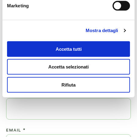
Marketing
Paola bonacini
06/04/2025 alle 8:30
Dolce Ceci, meravigliosi ricordi
Mostra dettagli
Paola Bonacini
Accetta tutti
Lascia ora un messaggio di vicinanza alla famiglia di MARIA
Accetta selezionati
CECILIA.
Il tuo indirizzo email non sarà pubblicato.
Rifiuta
NOME
*
EMAIL
*