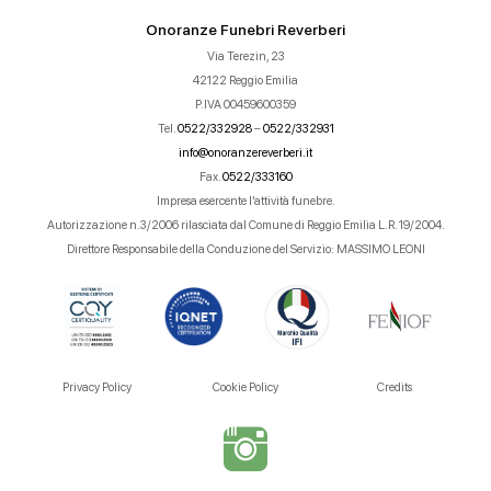
Onoranze Funebri Reverberi
Via Terezin, 23
42122 Reggio Emilia
P.IVA 00459600359
Tel.
0522/332928
–
0522/332931
info@onoranzereverberi.it
Fax.
0522/333160
Impresa esercente l’attività funebre.
Autorizzazione n.3/2006 rilasciata dal Comune di Reggio Emilia L.R. 19/2004.
Direttore Responsabile della Conduzione del Servizio: MASSIMO LEONI
Privacy Policy
Cookie Policy
Credits