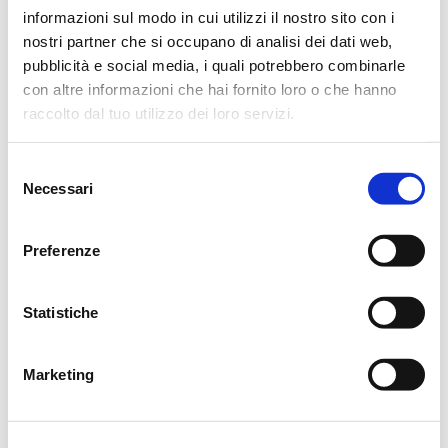
Reggio Emilia, 11 Dicembre 2021
informazioni sul modo in cui utilizzi il nostro sito con i
nostri partner che si occupano di analisi dei dati web,
pubblicità e social media, i quali potrebbero combinarle
con altre informazioni che hai fornito loro o che hanno
raccolto dal tuo utilizzo dei loro servizi.
CONDIVIDI
Selezione
MESSAGGI ALLA FAMIGLIA
Necessari
del
consenso
SCRIVI ORA
Preferenze
Statistiche
Monica
11/12/2021 alle 16:33
Ciao guerriera, ti porterò sempre nel mio cuore r.i.p sentite
Marketing
condoglianze alla famiglia