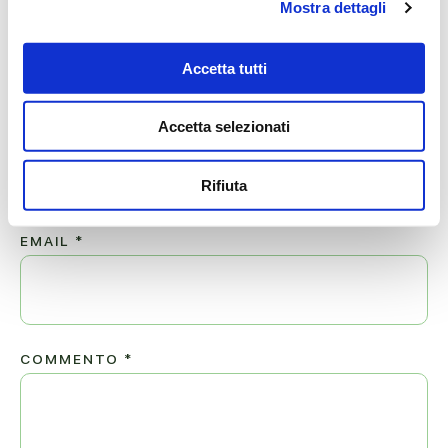
Mostra dettagli
Lascia ora un messaggio di vicinanza alla famiglia di
MANUELA.
Accetta tutti
Il tuo indirizzo email non sarà pubblicato.
NOME
*
Accetta selezionati
Rifiuta
EMAIL
*
COMMENTO
*