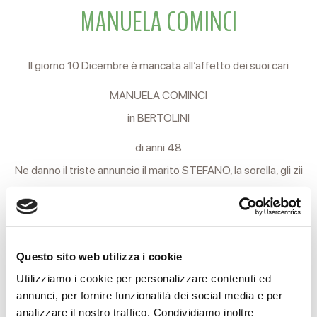
MANUELA COMINCI
Il giorno 10 Dicembre è mancata all’affetto dei suoi cari
MANUELA COMINCI
in BERTOLINI
di anni 48
Ne danno il triste annuncio il marito STEFANO, la sorella, gli zii
e i parenti tutti.
I funerali si svolgeranno Lunedì 13 c.m. alle ore 11 nella Chiesa
delle camere ardenti dell’Arcispedale Santa Maria Nuova. Al
Questo sito web utilizza i cookie
termine della funzione religiosa si proseguirà in forma privata
Utilizziamo i cookie per personalizzare contenuti ed
per l’ara crematoria.
annunci, per fornire funzionalità dei social media e per
analizzare il nostro traffico. Condividiamo inoltre