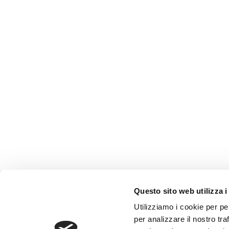
Questo sito web utilizza i
Utilizziamo i cookie per pe
Onoranze Funebri Reverberi
per analizzare il nostro tra
Via Terezin, 23
Impresa esercente l’attività funebre.