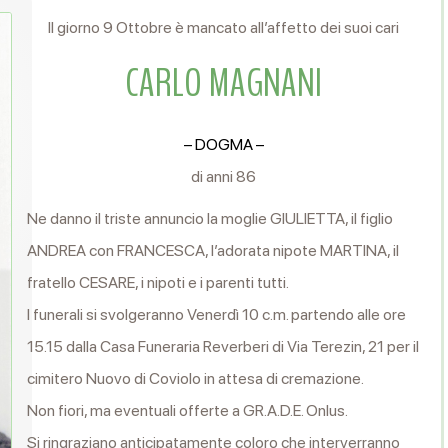
Il giorno 9 Ottobre è mancato all’affetto dei suoi cari
CARLO MAGNANI
– DOGMA –
di anni 86
Ne danno il triste annuncio la moglie GIULIETTA, il figlio
ANDREA con FRANCESCA, l’adorata nipote MARTINA, il
fratello CESARE, i nipoti e i parenti tutti.
I funerali si svolgeranno Venerdì 10 c.m. partendo alle ore
15.15 dalla Casa Funeraria Reverberi di Via Terezin, 21 per il
cimitero Nuovo di Coviolo in attesa di cremazione.
Non fiori, ma eventuali offerte a GR.A.D.E. Onlus.
Si ringraziano anticipatamente coloro che interverranno