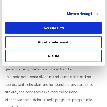
tutto, un amico.
Mostra dettagli
Nicoletta
07/06/2021 alle 14:51
Sinceramente Addolorate per la triste circostanza,
Accetta tutti
porgiamo le nostre più sentite condoglianze.
Nicoletta e Domenica Bianco
Accetta selezionati
Giovanni Fiaccadori
06/06/2021 alle 16:24
Gentile famiglia Giovanardi,
Rifiuta
ho conosciuto Giovanni ed apprezzato il suo carattere
genuino ai tempi della ceramica a Scandiano.
Le strade poi si sono divise ma mi è rimasto un ottimo
ricordo, tanto che stamane ho ritenuto di avvisare il mio
titolare , che conosceva Giovanni molto bene.
Vi sono vicino nel dolore e nella preghiera, porgo le mie