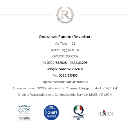
Onoranze Funebri Reverberi
Via Terezin, 23
42122 Reggio Emilia
P.IVA 00459600359
Tel.
0522/332928
–
0522/332931
info@onoranzereverberi.it
Fax.
0522/333160
Impresa esercente l’attività funebre.
Autorizzazione n.3/2006 rilasciata dal Comune di Reggio Emilia L.R. 19/2004.
Direttore Responsabile della Conduzione del Servizio: MASSIMO LEONI