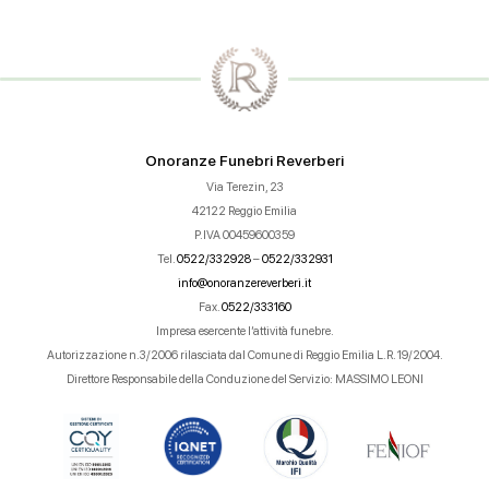
Onoranze Funebri Reverberi
Via Terezin, 23
42122 Reggio Emilia
P.IVA 00459600359
Tel.
0522/332928
–
0522/332931
info@onoranzereverberi.it
Fax.
0522/333160
Impresa esercente l’attività funebre.
Autorizzazione n.3/2006 rilasciata dal Comune di Reggio Emilia L.R. 19/2004.
Direttore Responsabile della Conduzione del Servizio: MASSIMO LEONI