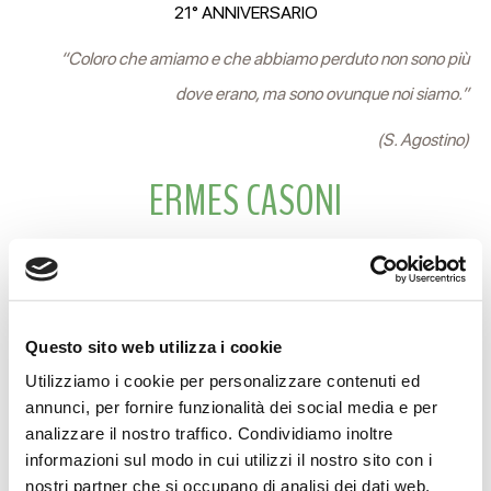
21° ANNIVERSARIO
“Coloro che amiamo e che abbiamo perduto non sono più
dove erano, ma sono ovunque noi siamo.”
(S. Agostino)
ERMES CASONI
Il tuo ricordo resta immutato nei nostri cuori.
La moglie EMILIA, la figlia BEATRICE, la mamma ADELE, il
Questo sito web utilizza i cookie
fratello IVANO, le cognate e i suoceri.
Utilizziamo i cookie per personalizzare contenuti ed
Reggio Emilia, 1 Ottobre 2023
annunci, per fornire funzionalità dei social media e per
analizzare il nostro traffico. Condividiamo inoltre
informazioni sul modo in cui utilizzi il nostro sito con i
nostri partner che si occupano di analisi dei dati web,