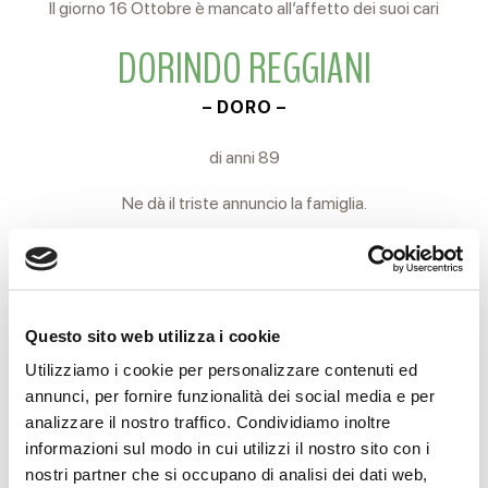
Il giorno 16 Ottobre è mancato all’affetto dei suoi cari
DORINDO REGGIANI
– DORO –
di anni 89
Ne dà il triste annuncio la famiglia.
Il S. Rosario sarà recitato Martedì 17 c.m. alle ore 18.30
presso la Chiesa parrocchiale di Pieve Modolena.
I funerali, per espressa volontà dell’Estinto,
Questo sito web utilizza i cookie
si svolgeranno in forma strettamente privata.
Utilizziamo i cookie per personalizzare contenuti ed
annunci, per fornire funzionalità dei social media e per
Reggio Emilia, 17 Ottobre 2023
analizzare il nostro traffico. Condividiamo inoltre
informazioni sul modo in cui utilizzi il nostro sito con i
nostri partner che si occupano di analisi dei dati web,