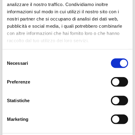
Si ringraziano anticipatamente coloro che interverranno alla
analizzare il nostro traffico. Condividiamo inoltre
cerimonia.
informazioni sul modo in cui utilizzi il nostro sito con i
nostri partner che si occupano di analisi dei dati web,
Reggio Emilia, 8 Maggio 2013
pubblicità e social media, i quali potrebbero combinarle
con altre informazioni che hai fornito loro o che hanno
raccolto dal tuo utilizzo dei loro servizi.
Selezione
CONDIVIDI
Necessari
del
consenso
MESSAGGI ALLA FAMIGLIA
Preferenze
SCRIVI ORA
Statistiche
Marketing
borghi pierangelo
20/09/2014 alle 23:17
Condoglianze un amico di margherita