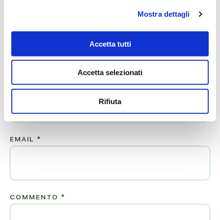
Mostra dettagli
Lascia ora un messaggio di vicinanza alla famiglia di
CORRADO.
Accetta tutti
Il tuo indirizzo email non sarà pubblicato.
Accetta selezionati
NOME
*
Rifiuta
EMAIL
*
COMMENTO
*