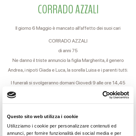
CORRADO AZZALI
Il giorno 6 Maggio è mancato all’affetto dei suoi cari
CORRADO AZZALI
di anni 75
Ne danno il triste annuncio la figlia Margherita, il genero
Andrea, i nipoti Giada e Luca, la sorella Luisa e i parenti tutti.
I funerali si svolgeranno domani Giovedì 9 alle ore 14,45
partendo dall’Arcispedale Santa Maria Nuova per la Chiesa
parrocchiale di S. Luigi Gonzaga, indi al cimitero Nuovo di
Coviolo.
Questo sito web utilizza i cookie
Non fiori, ma opere di bene.
Utilizziamo i cookie per personalizzare contenuti ed
annunci, per fornire funzionalità dei social media e per