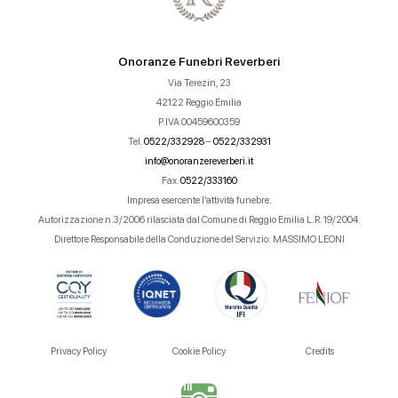
Onoranze Funebri Reverberi
Via Terezin, 23
42122 Reggio Emilia
P.IVA 00459600359
Tel.
0522/332928
–
0522/332931
info@onoranzereverberi.it
Fax.
0522/333160
Impresa esercente l’attività funebre.
Autorizzazione n.3/2006 rilasciata dal Comune di Reggio Emilia L.R. 19/2004.
Direttore Responsabile della Conduzione del Servizio: MASSIMO LEONI
Privacy Policy
Cookie Policy
Credits