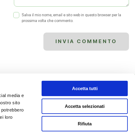
Salva il mio nome, email e sito web in questo browser per la
prossima volta che commento.
Accetta tutti
cial media e
nostro sito
Accetta selezionati
i potrebbero
ei loro
Privacy Policy
Rifiuta
Cookie Policy