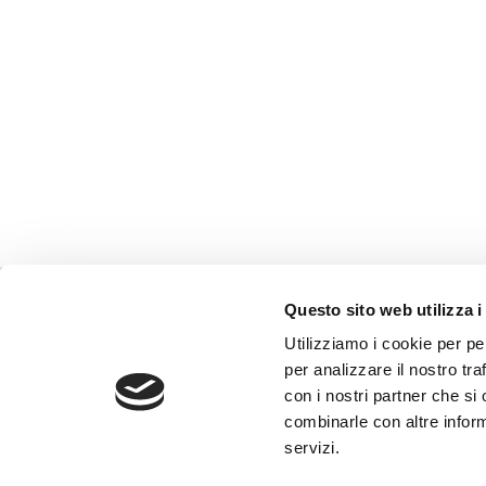
Questo sito web utilizza i
Utilizziamo i cookie per pe
Onoranze Funebri Reverberi
per analizzare il nostro tra
Via Terezin, 23
Impresa esercente l’attività funebre.
con i nostri partner che si
42122 Reggio Emilia
Autorizzazione n.3/2006 rilasciata dal
combinarle con altre inform
Comune di Reggio Emilia L.R. 19/2004.
P.IVA 00459600359
servizi.
Tel.
0522/332928
–
0522/332931
info@onoranzereverberi.it