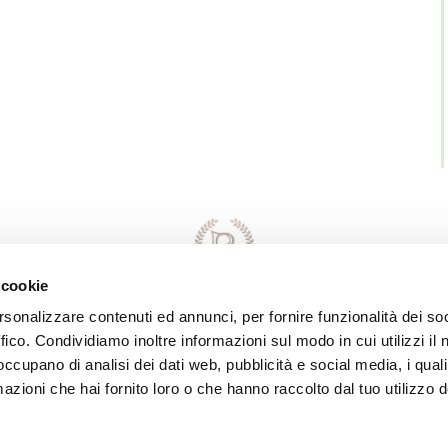
 cookie
rsonalizzare contenuti ed annunci, per fornire funzionalità dei so
ffico. Condividiamo inoltre informazioni sul modo in cui utilizzi il 
Direttore Responsabile della Conduzione
 occupano di analisi dei dati web, pubblicità e social media, i qual
del Servizio: MASSIMO LEONI
azioni che hai fornito loro o che hanno raccolto dal tuo utilizzo d