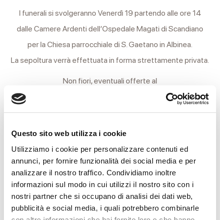
I funerali si svolgeranno Venerdì 19 partendo alle ore 14
dalle Camere Ardenti dell’Ospedale Magati di Scandiano
per la Chiesa parrocchiale di S. Gaetano in Albinea.
La sepoltura verrà effettuata in forma strettamente privata.
Non fiori, eventuali offerte al
Reparto Ostetricia e Ginecologia dell’Ospedale Magati di
Scandiano.
Si ringraziano anticipatamente coloro che interverranno alla
Questo sito web utilizza i cookie
cerimonia.
Utilizziamo i cookie per personalizzare contenuti ed
annunci, per fornire funzionalità dei social media e per
17 Dicembre 2014
analizzare il nostro traffico. Condividiamo inoltre
informazioni sul modo in cui utilizzi il nostro sito con i
nostri partner che si occupano di analisi dei dati web,
pubblicità e social media, i quali potrebbero combinarle
MESSAGGI ALLA FAMIGLIA
con altre informazioni che hai fornito loro o che hanno