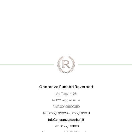
Onoranze Funebri Reverberi
Via Terezin, 23
42122 Reggio Emilia
P.IVA 00459600359
Tel.
0522/332928
–
0522/332931
info@onoranzereverberi.it
Fax.
0522/333160