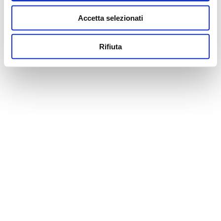
PER LA SCOMPARSA DI CECILIA.
Accetta selezionati
IL TUO MERAVIGLIOSO SORRISO SARA’ SEMPRE VIVO TRA
DI NOI.
Rifiuta
CIAO CECI
Il tuo indirizzo email non sarà pubblicato.
NOME
*
EMAIL
*