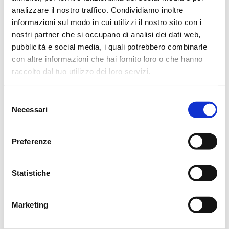
analizzare il nostro traffico. Condividiamo inoltre
Reggio Emilia, 30 Aprile 2024
informazioni sul modo in cui utilizzi il nostro sito con i
nostri partner che si occupano di analisi dei dati web,
pubblicità e social media, i quali potrebbero combinarle
con altre informazioni che hai fornito loro o che hanno
CONDIVIDI
raccolto dal tuo utilizzo dei loro servizi.
Selezione
MESSAGGI ALLA FAMIGLIA
Necessari
del
consenso
SCRIVI ORA
Preferenze
Statistiche
SALVATORE SIMONE
30/04/2024 alle 15:49
Ciao Caterina ! La tua simpatia, il tuo spirito battagliero ci
Marketing
manchera’ riposa in pace… Sentite condoglianze alla tua
famiglia.