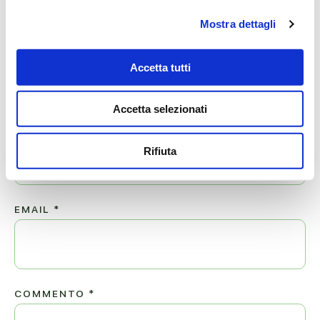
Mostra dettagli
Lascia ora un messaggio di vicinanza alla famiglia di
Accetta tutti
CATERINA.
Il tuo indirizzo email non sarà pubblicato.
Accetta selezionati
NOME
*
Rifiuta
EMAIL
*
COMMENTO
*