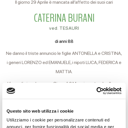
Il giorno 29 Aprile è mancata all’affetto dei suoi cari
CATERINA BURANI
ved. TESAURI
di anni 88
Ne danno il triste annuncio le figlie ANTONELLA e CRISTINA,
i generi LORENZO ed EMANUELE, i nipoti LUCA, FEDERICA e
MATTIA.
I funerali si svolgeranno Giovedì 2 Maggio partendo alle ore
9.30 dalle camere ardenti del cimitero Nuovo di Coviolo per
la Chiesa interna, indi si proseguirà per l’ara crematoria.
Questo sito web utilizza i cookie
Si ringraziano anticipatamente coloro che interverranno alla
Utilizziamo i cookie per personalizzare contenuti ed
cerimonia.
annunci, per fornire funzionalità dei social media e per