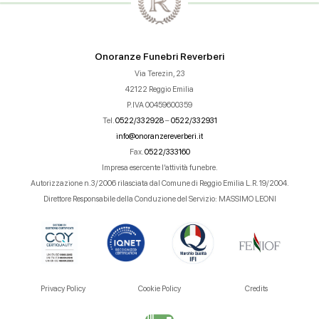
Onoranze Funebri Reverberi
Via Terezin, 23
42122 Reggio Emilia
P.IVA 00459600359
Tel.
0522/332928
–
0522/332931
info@onoranzereverberi.it
Fax.
0522/333160
Impresa esercente l’attività funebre.
Autorizzazione n.3/2006 rilasciata dal Comune di Reggio Emilia L.R. 19/2004.
Direttore Responsabile della Conduzione del Servizio: MASSIMO LEONI
Privacy Policy
Cookie Policy
Credits