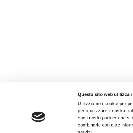
Questo sito web utilizza i
Utilizziamo i cookie per pe
Onoranze Funebri Reverberi
per analizzare il nostro tra
Via Terezin, 23
Impresa esercente l’attività funebre.
con i nostri partner che si
42122 Reggio Emilia
Autorizzazione n.3/2006 rilasciata dal
combinarle con altre inform
Comune di Reggio Emilia L.R. 19/2004.
P.IVA 00459600359
servizi.