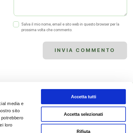
Salva il mio nome, email e sito web in questo browser per la
prossima volta che commento.
Accetta tutti
cial media e
nostro sito
Accetta selezionati
i potrebbero
ei loro
Privacy Policy
Rifiuta