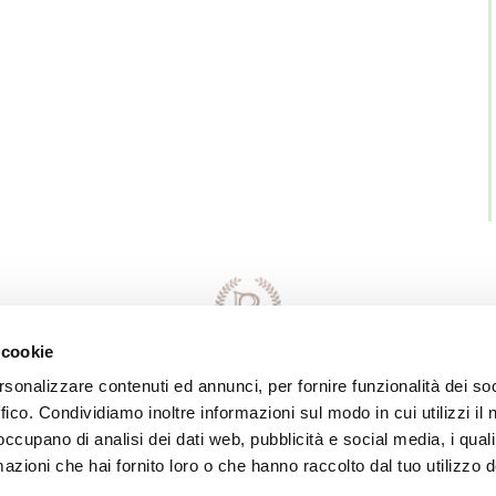
 cookie
rsonalizzare contenuti ed annunci, per fornire funzionalità dei so
ffico. Condividiamo inoltre informazioni sul modo in cui utilizzi il 
Direttore Responsabile della Conduzione
 occupano di analisi dei dati web, pubblicità e social media, i qual
del Servizio: MASSIMO LEONI
azioni che hai fornito loro o che hanno raccolto dal tuo utilizzo d