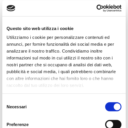
Al termine della funzione religiosa si proseguirà per il
cimitero locale.
La camera ardente sarà allestita presso la Casa Funeraria
Questo sito web utilizza i cookie
Reverberi di via Terezin, 21 (orari 8.30 – 18.30).
Utilizziamo i cookie per personalizzare contenuti ed
annunci, per fornire funzionalità dei social media e per
Il S. Rosario sarà recitato Mercoledì alle ore 20.30 presso la
analizzare il nostro traffico. Condividiamo inoltre
Chiesa di S. Croce.
informazioni sul modo in cui utilizzi il nostro sito con i
nostri partner che si occupano di analisi dei dati web,
Si ringraziano anticipatamente coloro che interverranno alla
pubblicità e social media, i quali potrebbero combinarle
cerimonia e quanti la ricorderanno nella preghiera.
con altre informazioni che hai fornito loro o che hanno
raccolto dal tuo utilizzo dei loro servizi.
Reggio Emilia, 27 gennaio 2022
Selezione
Necessari
del
consenso
CONDIVIDI
Preferenze