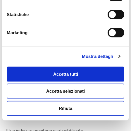
MESSAGGI ALLA FAMIGLIA
Statistiche
SCRIVI ORA
Marketing
Ballarini Ivano
27/01/2022 alle 10:30
Mostra dettagli
A nome dei soci e del Comitato Direttivo del Circolo Arci
Pigal esprimo a tutta la famiglia le nostre più sincere
Accetta tutti
condoglianze per la scomparsa della vosta cara Irma
Ivano Ballarini
Accetta selezionati
Rifiuta
Lascia ora un messaggio di vicinanza alla famiglia di IRMA.
Il tuo indirizzo email non sarà pubblicato.