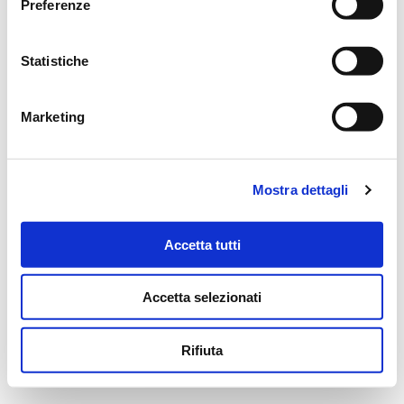
Preferenze
Autorizzazione n.3/2006 rilasciata dal Comune di Reggio Emilia L.R. 19/2004.
Direttore Responsabile della Conduzione del Servizio: MASSIMO LEONI
Statistiche
Marketing
Privacy Policy
Cookie Policy
Credits
Mostra dettagli
Accetta tutti
Accetta selezionati
Rifiuta