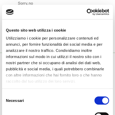
Sorry, no
posts
matched
your
criteria.
Questo sito web utilizza i cookie
Utilizziamo i cookie per personalizzare contenuti ed
annunci, per fornire funzionalità dei social media e per
analizzare il nostro traffico. Condividiamo inoltre
informazioni sul modo in cui utilizzi il nostro sito con i
nostri partner che si occupano di analisi dei dati web,
pubblicità e social media, i quali potrebbero combinarle
Onoranze Funebri Reverberi
con altre informazioni che hai fornito loro o che hanno
Via Terezin, 23
raccolto dal tuo utilizzo dei loro servizi.
42122 Reggio Emilia
P.IVA 00459600359
Selezione
Tel.
0522/332928
–
0522/332931
Necessari
info@onoranzereverberi.it
del
Fax.
0522/333160
consenso
Impresa esercente l’attività funebre.