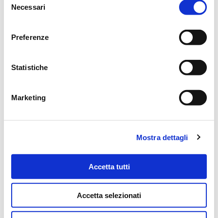
MESSAGGI ALLA FAMIGLIA
Necessari
del
consenso
SCRIVI ORA
Preferenze
Lascia ora un messaggio di vicinanza alla famiglia di WALTER.
Statistiche
Il tuo indirizzo email non sarà pubblicato.
Marketing
NOME
*
Mostra dettagli
Accetta tutti
EMAIL
*
Accetta selezionati