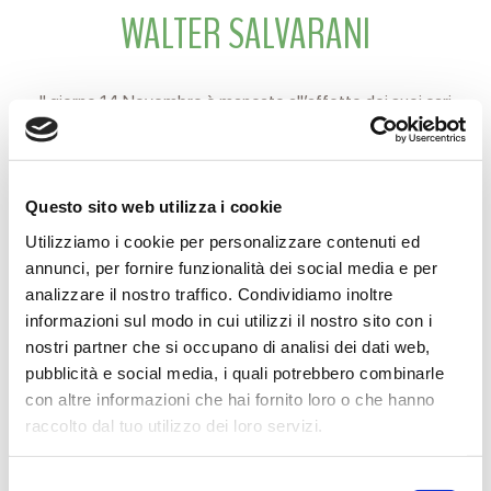
WALTER SALVARANI
Il giorno 14 Novembre è mancato all’affetto dei suoi cari
WALTER SALVARANI
di anni 92
Questo sito web utilizza i cookie
Ne danno il triste annuncio a funerali avvenuti la moglie, il
Utilizziamo i cookie per personalizzare contenuti ed
figlio, la nuora e la nipotina.
annunci, per fornire funzionalità dei social media e per
analizzare il nostro traffico. Condividiamo inoltre
Reggio Emilia, 17 Novembre 2015
informazioni sul modo in cui utilizzi il nostro sito con i
nostri partner che si occupano di analisi dei dati web,
pubblicità e social media, i quali potrebbero combinarle
con altre informazioni che hai fornito loro o che hanno
CONDIVIDI
raccolto dal tuo utilizzo dei loro servizi.
Selezione