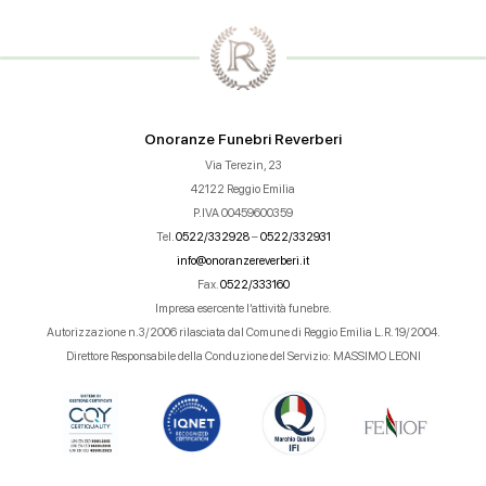
Onoranze Funebri Reverberi
Via Terezin, 23
42122 Reggio Emilia
P.IVA 00459600359
Tel.
0522/332928
–
0522/332931
info@onoranzereverberi.it
Fax.
0522/333160
Impresa esercente l’attività funebre.
Autorizzazione n.3/2006 rilasciata dal Comune di Reggio Emilia L.R. 19/2004.
Direttore Responsabile della Conduzione del Servizio: MASSIMO LEONI