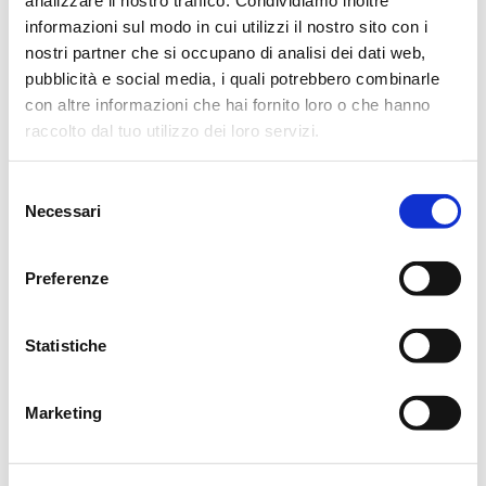
Orari esposizione Casa Funeraria Reverberi:
informazioni sul modo in cui utilizzi il nostro sito con i
Domenica dalle ore 9 alle ore 12
nostri partner che si occupano di analisi dei dati web,
Lunedì dalle ore 8.30
pubblicità e social media, i quali potrebbero combinarle
con altre informazioni che hai fornito loro o che hanno
Si ringraziano anticipatamente coloro che interverranno alla
raccolto dal tuo utilizzo dei loro servizi.
cerimonia.
Selezione
Reggio Emilia, 10 Marzo 2018
Necessari
del
consenso
Preferenze
CONDIVIDI
Statistiche
MESSAGGI ALLA FAMIGLIA
Marketing
SCRIVI ORA