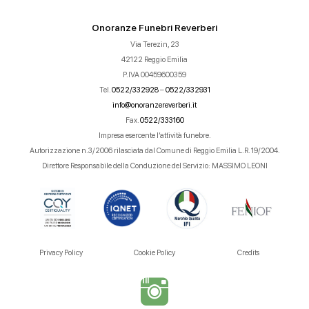
Onoranze Funebri Reverberi
Via Terezin, 23
42122 Reggio Emilia
P.IVA 00459600359
Tel.
0522/332928
–
0522/332931
info@onoranzereverberi.it
Fax.
0522/333160
Impresa esercente l’attività funebre.
Autorizzazione n.3/2006 rilasciata dal Comune di Reggio Emilia L.R. 19/2004.
Direttore Responsabile della Conduzione del Servizio: MASSIMO LEONI
Privacy Policy
Cookie Policy
Credits