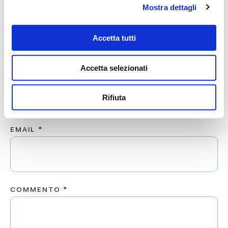
Mostra dettagli
Lascia ora un messaggio di vicinanza alla famiglia di
VANNINA .
Accetta tutti
Il tuo indirizzo email non sarà pubblicato.
Accetta selezionati
NOME
*
Rifiuta
EMAIL
*
COMMENTO
*