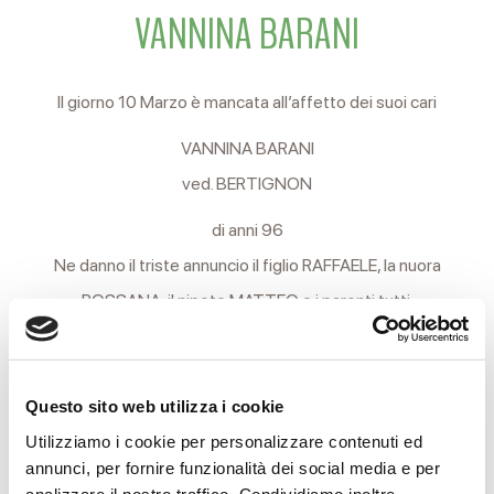
VANNINA BARANI
Il giorno 10 Marzo è mancata all’affetto dei suoi cari
VANNINA BARANI
ved. BERTIGNON
di anni 96
Ne danno il triste annuncio il figlio RAFFAELE, la nuora
ROSSANA, il nipote MATTEO e i parenti tutti.
I funerali si svolgeranno Lunedì 12 alle ore 11 presso la Casa
Funeraria Reverberi di via Terezin, 17.
Questo sito web utilizza i cookie
Al termine della funzione religiosa si proseguirà per il
Utilizziamo i cookie per personalizzare contenuti ed
cimitero Nuovo di Coviolo per la tumulazione.
annunci, per fornire funzionalità dei social media e per
analizzare il nostro traffico. Condividiamo inoltre