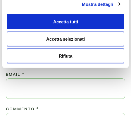
Mostra dettagli
Lascia ora un messaggio di vicinanza alla famiglia di VALERIA.
Accetta tutti
Il tuo indirizzo email non sarà pubblicato.
Accetta selezionati
NOME
*
Rifiuta
EMAIL
*
COMMENTO
*