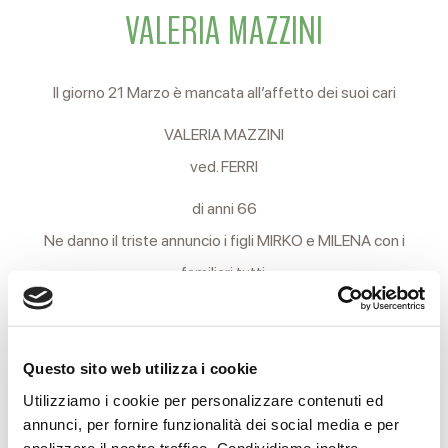
VALERIA MAZZINI
Il giorno 21 Marzo è mancata all’affetto dei suoi cari
VALERIA MAZZINI
ved. FERRI
di anni 66
Ne danno il triste annuncio i figli MIRKO e MILENA con i
familiari tutti.
I funerali si svolgeranno Giovedì 24 c.m. partendo alle ore 10
dalla Casa Funeraria Reverberi di Via Terezin, 21 per la Chiesa
Questo sito web utilizza i cookie
parrocchiale di Gavasseto. Al termine della funzione religiosa
Utilizziamo i cookie per personalizzare contenuti ed
si proseguirà in forma privata per l’ara crematoria.
annunci, per fornire funzionalità dei social media e per
analizzare il nostro traffico. Condividiamo inoltre