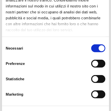
Martedì 22 alle ore 20.45 presso la Parrocchia di Gavasseto
informazioni sul modo in cui utilizzi il nostro sito con i
sarà recitato il Santo Rosario.
nostri partner che si occupano di analisi dei dati web,
pubblicità e social media, i quali potrebbero combinarle
Si ringraziano anticipatamente coloro che interverranno alla
con altre informazioni che hai fornito loro o che hanno
cerimonia.
raccolto dal tuo utilizzo dei loro servizi.
ORARI VISITE: 8.30 / 18.30
Selezione
Reggio Emilia, 22 Marzo 2022
Necessari
del
consenso
Preferenze
CONDIVIDI
Statistiche
MESSAGGI ALLA FAMIGLIA
Marketing
SCRIVI ORA