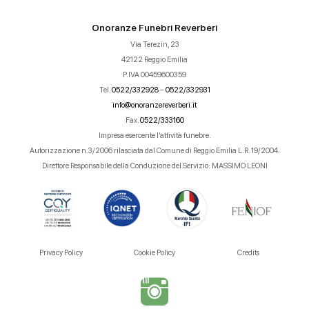
Onoranze Funebri Reverberi
Via Terezin, 23
42122 Reggio Emilia
P.IVA 00459600359
Tel.
0522/332928
–
0522/332931
info@onoranzereverberi.it
Fax.
0522/333160
Impresa esercente l’attività funebre.
Autorizzazione n.3/2006 rilasciata dal Comune di Reggio Emilia L.R. 19/2004.
Direttore Responsabile della Conduzione del Servizio: MASSIMO LEONI
Privacy Policy
Cookie Policy
Credits