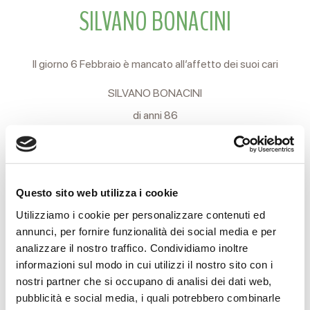
SILVANO BONACINI
Il giorno 6 Febbraio è mancato all’affetto dei suoi cari
SILVANO BONACINI
di anni 86
Ne danno il triste annuncio la moglie LIDIA, il figlio LUCA, il
fratello SERGIO, i nipoti e i parenti tutti.
I funerali si svolgeranno Martedì 7 Febbraio alle ore 14.30
Questo sito web utilizza i cookie
partendo dalla Casa Funeraria Reverberi in Via Terezin, 17
Utilizziamo i cookie per personalizzare contenuti ed
annunci, per fornire funzionalità dei social media e per
per il cimitero di Poiago di Carpineti.
analizzare il nostro traffico. Condividiamo inoltre
Si ringraziano anticipatamente coloro che interverranno alla
informazioni sul modo in cui utilizzi il nostro sito con i
nostri partner che si occupano di analisi dei dati web,
cerimonia.
pubblicità e social media, i quali potrebbero combinarle