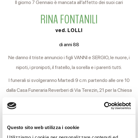
Il giorno 7 Gennaio è mancata all’affetto dei suoi cari
RINA FONTANILI
ved. LOLLI
di anni 88
Ne danno il triste annuncio i figli VANNI e SERGIO, le nuore, i
nipoti, i pronipoti, il fratello, la sorella e i parenti tutti.
I funerali si svolgeranno Martedì 9 c.m. partendo alle ore 10
dalla Casa Funeraria Reverberi di Via Terezin, 21 per la Chiesa
parrocchiale di Montalto.
Al termine della funzione religiosa si proseguirà in forma
privata per l’ara crematoria.
Questo sito web utilizza i cookie
Si ringraziano anticipatamente coloro che interverranno alla
Utilizziamo i cookie per personalizzare contenuti ed