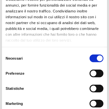
annunci, per fornire funzionalità dei social media e per
cerimonia.
analizzare il nostro traffico. Condividiamo inoltre
Montalto di Vezzano sul Crostolo, 7 Gennaio 2024
informazioni sul modo in cui utilizzi il nostro sito con i
nostri partner che si occupano di analisi dei dati web,
pubblicità e social media, i quali potrebbero combinarle
con altre informazioni che hai fornito loro o che hanno
ORARI CASA FUNERARIA
raccolto dal tuo utilizzo dei loro servizi.
Selezione
FERIALI
Necessari
del
8.30
18.30
consenso
Preferenze
Statistiche
CONDIVIDI
Marketing