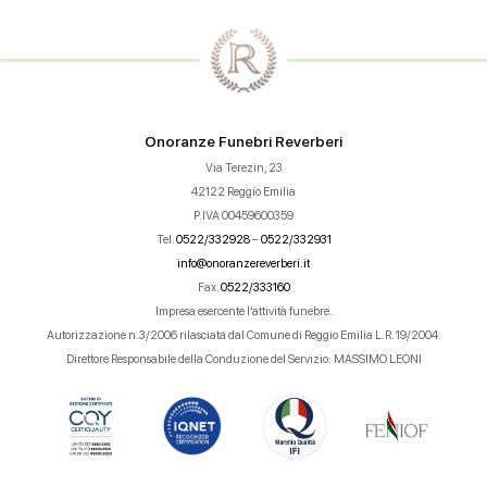
Onoranze Funebri Reverberi
Via Terezin, 23
42122 Reggio Emilia
P.IVA 00459600359
Tel.
0522/332928
–
0522/332931
info@onoranzereverberi.it
Fax.
0522/333160
Impresa esercente l’attività funebre.
Autorizzazione n.3/2006 rilasciata dal Comune di Reggio Emilia L.R. 19/2004.
Direttore Responsabile della Conduzione del Servizio: MASSIMO LEONI