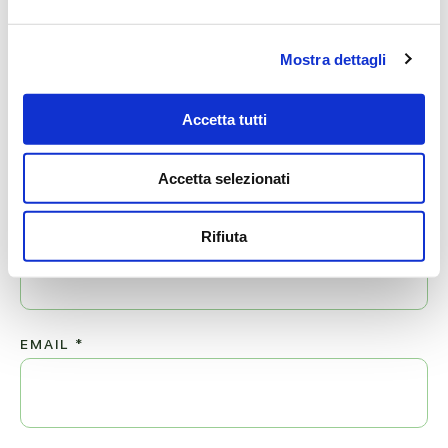
MESSAGGI ALLA FAMIGLIA
Mostra dettagli
SCRIVI ORA
Accetta tutti
Lascia ora un messaggio di vicinanza alla famiglia di RINA.
Accetta selezionati
Il tuo indirizzo email non sarà pubblicato.
NOME
*
Rifiuta
EMAIL
*