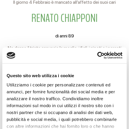
Il giorno 4 Febbraio è mancato all’affetto dei suoi cari
RENATO CHIAPPONI
di anni 89
Ne danno il triste annuncio la moglie, i figli, i nipoti e i parenti
tutti.
I funerali si svolgeranno martedì 6 c.m. partendo alle ore 10
Questo sito web utilizza i cookie
dalle camere ardenti dell’Arcispedale Santa Maria Nuova per
Utilizziamo i cookie per personalizzare contenuti ed
il cimitero di Rossena.
annunci, per fornire funzionalità dei social media e per
analizzare il nostro traffico. Condividiamo inoltre
Si ringraziano anticipatamente coloro che interverranno alla
informazioni sul modo in cui utilizzi il nostro sito con i
cerimonia.
nostri partner che si occupano di analisi dei dati web,
pubblicità e social media, i quali potrebbero combinarle
Reggio Emilia, 5 Febbraio 2024
con altre informazioni che hai fornito loro o che hanno