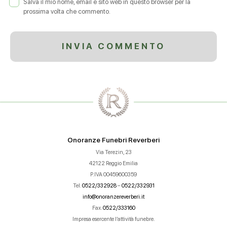
Salva il mio nome, email e sito web in questo browser per la
prossima volta che commento.
Onoranze Funebri Reverberi
Via Terezin, 23
42122 Reggio Emilia
P.IVA 00459600359
Tel.
0522/332928
–
0522/332931
info@onoranzereverberi.it
Fax.
0522/333160
Impresa esercente l’attività funebre.