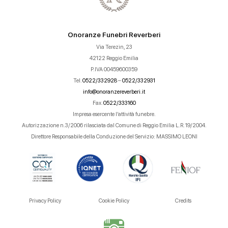
Onoranze Funebri Reverberi
Via Terezin, 23
42122 Reggio Emilia
P.IVA 00459600359
Tel.
0522/332928
–
0522/332931
info@onoranzereverberi.it
Fax.
0522/333160
Impresa esercente l’attività funebre.
Autorizzazione n.3/2006 rilasciata dal Comune di Reggio Emilia L.R. 19/2004.
Direttore Responsabile della Conduzione del Servizio: MASSIMO LEONI
Privacy Policy
Cookie Policy
Credits