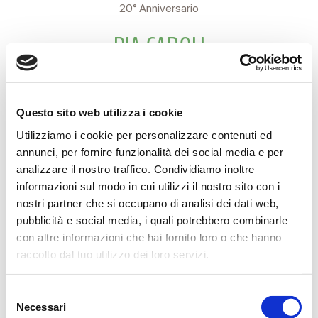
20° Anniversario
PIA CAROLI
in IOTTI
Sei sempre nel mio cuore e mi manchi.
Questo sito web utilizza i cookie
CORRADO.
Utilizziamo i cookie per personalizzare contenuti ed
Reggio Emilia , 16 settembre 2025
annunci, per fornire funzionalità dei social media e per
analizzare il nostro traffico. Condividiamo inoltre
informazioni sul modo in cui utilizzi il nostro sito con i
nostri partner che si occupano di analisi dei dati web,
pubblicità e social media, i quali potrebbero combinarle
CONDIVIDI
con altre informazioni che hai fornito loro o che hanno
raccolto dal tuo utilizzo dei loro servizi.
MESSAGGI ALLA FAMIGLIA
Selezione
Necessari
del
SCRIVI ORA