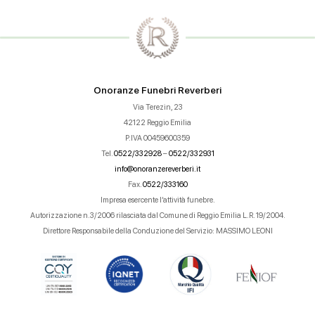
Onoranze Funebri Reverberi
Via Terezin, 23
42122 Reggio Emilia
P.IVA 00459600359
Tel.
0522/332928
–
0522/332931
info@onoranzereverberi.it
Fax.
0522/333160
Impresa esercente l’attività funebre.
Autorizzazione n.3/2006 rilasciata dal Comune di Reggio Emilia L.R. 19/2004.
Direttore Responsabile della Conduzione del Servizio: MASSIMO LEONI