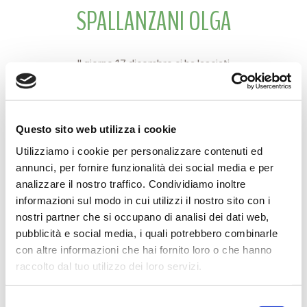
SPALLANZANI OLGA
Il giorno 17 dicembre ci ha lasciati
OLGA SPALLANZANI
ved. ORSINI
Questo sito web utilizza i cookie
Lo annunciano, a funerali avvenuti, il figlio MARCO, la nuora
Utilizziamo i cookie per personalizzare contenuti ed
ULLA, la nipotina LAURA.
annunci, per fornire funzionalità dei social media e per
analizzare il nostro traffico. Condividiamo inoltre
Reggio Emilia, 20 Dicembre 2014
informazioni sul modo in cui utilizzi il nostro sito con i
nostri partner che si occupano di analisi dei dati web,
pubblicità e social media, i quali potrebbero combinarle
con altre informazioni che hai fornito loro o che hanno
CONDIVIDI
raccolto dal tuo utilizzo dei loro servizi.
Selezione