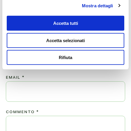
Mostra dettagli
Lascia ora un messaggio di vicinanza alla famiglia di NOEMI.
Accetta tutti
Il tuo indirizzo email non sarà pubblicato.
Accetta selezionati
NOME
*
Rifiuta
EMAIL
*
COMMENTO
*