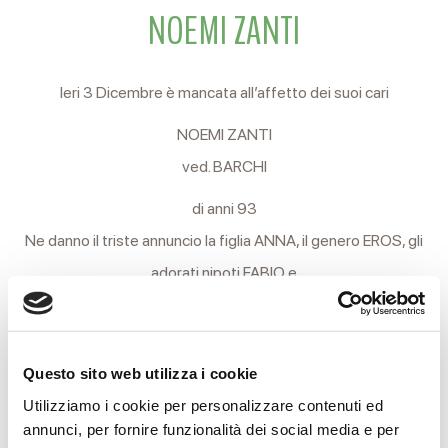
NOEMI ZANTI
Ieri 3 Dicembre è mancata all’affetto dei suoi cari
NOEMI ZANTI
ved. BARCHI
di anni 93
Ne danno il triste annuncio la figlia ANNA, il genero EROS, gli
adorati nipoti FABIO e
FEDERICA con ANDREA, il fratello, la sorella, la cara
VALENTINA e i parenti tutti.
Questo sito web utilizza i cookie
I funerali si svolgeranno Sabato 5 Dicembre partendo alle
Utilizziamo i cookie per personalizzare contenuti ed
ore 14,30 dalle Camere Ardenti dell’Arcispedale S. Maria
annunci, per fornire funzionalità dei social media e per