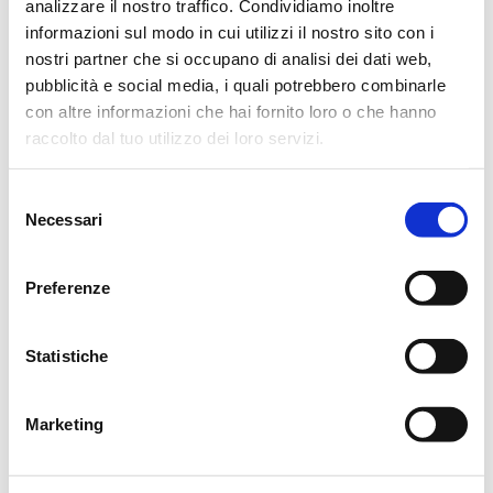
Nuova per la Chiesa parrocchiale di Roncina.
analizzare il nostro traffico. Condividiamo inoltre
informazioni sul modo in cui utilizzi il nostro sito con i
Al termine della funzione religiosa si proseguirà per il
nostri partner che si occupano di analisi dei dati web,
pubblicità e social media, i quali potrebbero combinarle
cimitero di Codemondo.
con altre informazioni che hai fornito loro o che hanno
Si ringraziano anticipatamente coloro che interverranno alla
raccolto dal tuo utilizzo dei loro servizi.
cerimonia.
Selezione
Reggio Emilia, 4 Dicembre 2015
Necessari
del
consenso
Preferenze
CONDIVIDI
Statistiche
MESSAGGI ALLA FAMIGLIA
Marketing
SCRIVI ORA