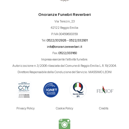
Onoranze Funebri Reverberi
Via Terezin, 23
42122 Reggio Emilia
P.IVA 00459600359
Tel.
0522/332928
–
0522/332931
info@onoranzereverberi.it
Fax.
0522/333160
Impresa esercente l’attività funebre.
Autorizzazione n.3/2006 rilasciata dal Comune di Reggio Emilia L.R. 19/2004.
Direttore Responsabile della Conduzione del Servizio: MASSIMO LEONI
Privacy Policy
Cookie Policy
Credits