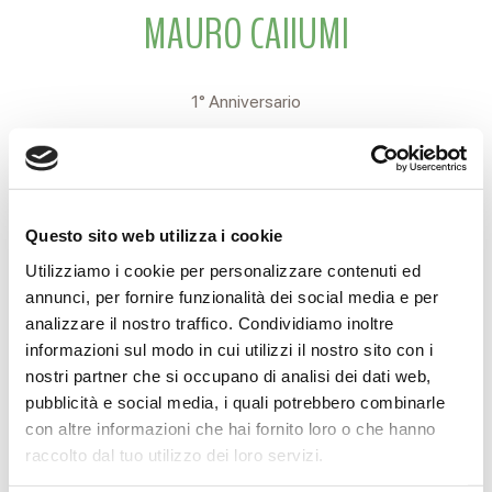
MAURO CAIIUMI
1° Anniversario
MAURO CAIUMI
Sei sempre nei nostri cuori con tanto amore.
Questo sito web utilizza i cookie
Ciao JOB.
Utilizziamo i cookie per personalizzare contenuti ed
annunci, per fornire funzionalità dei social media e per
FABIO, MARA, ANNA, LEONARDO.
analizzare il nostro traffico. Condividiamo inoltre
informazioni sul modo in cui utilizzi il nostro sito con i
Reggio Emilia 19 Marzo 2017
nostri partner che si occupano di analisi dei dati web,
pubblicità e social media, i quali potrebbero combinarle
con altre informazioni che hai fornito loro o che hanno
raccolto dal tuo utilizzo dei loro servizi.
CONDIVIDI