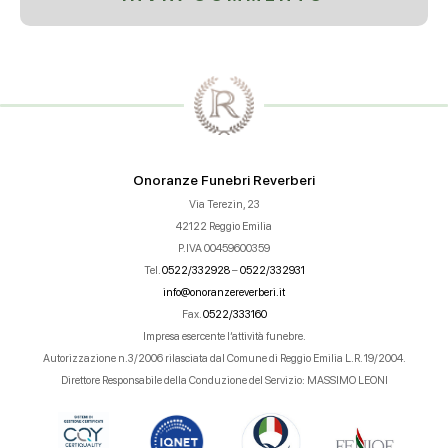
Onoranze Funebri Reverberi
Via Terezin, 23
42122 Reggio Emilia
P.IVA 00459600359
Tel.
0522/332928
–
0522/332931
info@onoranzereverberi.it
Fax.
0522/333160
Impresa esercente l’attività funebre.
Autorizzazione n.3/2006 rilasciata dal Comune di Reggio Emilia L.R. 19/2004.
Direttore Responsabile della Conduzione del Servizio: MASSIMO LEONI