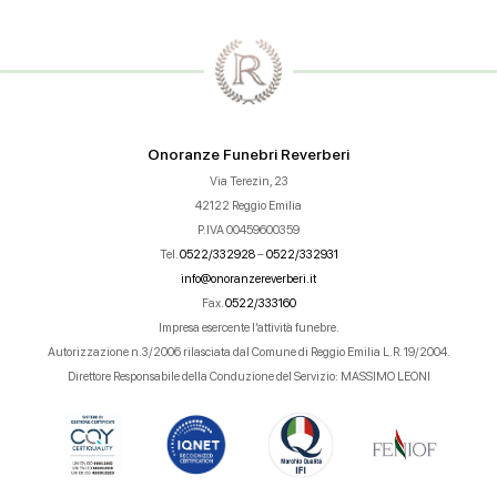
Onoranze Funebri Reverberi
Via Terezin, 23
42122 Reggio Emilia
P.IVA 00459600359
Tel.
0522/332928
–
0522/332931
info@onoranzereverberi.it
Fax.
0522/333160
Impresa esercente l’attività funebre.
Autorizzazione n.3/2006 rilasciata dal Comune di Reggio Emilia L.R. 19/2004.
Direttore Responsabile della Conduzione del Servizio: MASSIMO LEONI