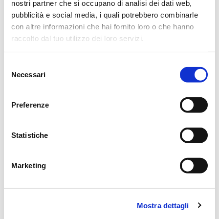
nostri partner che si occupano di analisi dei dati web,
Al termine della funzione religiosa si proseguirà per il
pubblicità e social media, i quali potrebbero combinarle
con altre informazioni che hai fornito loro o che hanno
cimitero di Villa Sesso.
raccolto dal tuo utilizzo dei loro servizi.
Reggio Emilia, 8 Gennaio 2015
Selezione
Necessari
del
consenso
CONDIVIDI
Preferenze
Statistiche
MESSAGGI ALLA FAMIGLIA
SCRIVI ORA
Marketing
Lascia ora un messaggio di vicinanza alla famiglia di MARIA.
Mostra dettagli