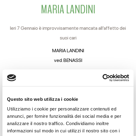
MARIA LANDINI
Ieri 7 Gennaio è improvvisamente mancata all’affetto dei
suoi cari
MARIA LANDINI
ved. BENASSI
di anni 83
Ne danno il triste annuncio i figli GIANNI, PATRIZIA, FABRIZIO,
il compagno MARIO, le nuore, il genero, i nipoti e i parenti
Questo sito web utilizza i cookie
tutti.
Utilizziamo i cookie per personalizzare contenuti ed
I funerali si svolgeranno Sabato 10 partendo alle ore 11.45
annunci, per fornire funzionalità dei social media e per
analizzare il nostro traffico. Condividiamo inoltre
dalle Camere Ardenti dell’Arcispedale Santa Maria Nuova
informazioni sul modo in cui utilizzi il nostro sito con i
per la Chiesa parrocchiale di S. Anselmo (Buco del Signore).