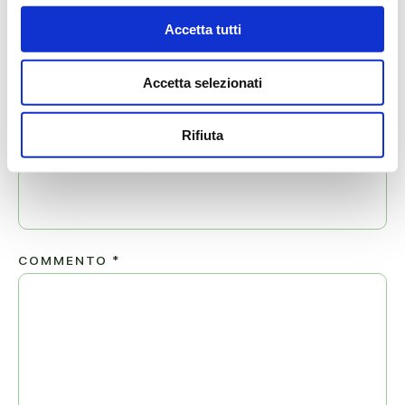
Il tuo indirizzo email non sarà pubblicato.
Accetta tutti
NOME
*
Accetta selezionati
Rifiuta
EMAIL
*
COMMENTO
*