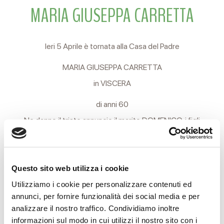
MARIA GIUSEPPA CARRETTA
Ieri 5 Aprile è tornata alla Casa del Padre
MARIA GIUSEPPA CARRETTA
in VISCERA
di anni 60
Ne danno il triste annuncio il marito DOMENICO, i figli
GIUSEPPE, NICOLA con PAOLA, VALENTINA e LAURA.
I funerali si svolgeranno Martedì 7 Aprile alle ore 10.45
Questo sito web utilizza i cookie
partendo dalle Camere Ardenti del cimitero Nuovo di
Utilizziamo i cookie per personalizzare contenuti ed
Coviolo per la Chiesa parrocchiale di Rivalta, indi in corteo al
annunci, per fornire funzionalità dei social media e per
cimitero locale.
analizzare il nostro traffico. Condividiamo inoltre
informazioni sul modo in cui utilizzi il nostro sito con i