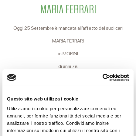
MARIA FERRARI
Oggi 25 Settembre è mancata all’affetto dei suoi cari
MARIA FERRARI
in MORINI
di anni 78
Ne danno il triste annuncio il marito, i figli, il genero, la nuora, i
nipoti e i parenti tutti.
Questo sito web utilizza i cookie
I funerali si svolgeranno domani Lunedì 26 alle ore 16,00
Utilizziamo i cookie per personalizzare contenuti ed
partendo dall’Arcispedale Santa Maria Nuova, ove avranno
annunci, per fornire funzionalità dei social media e per
luogo le esequie, per il cimitero Nuovo di Coviolo, in attesa
analizzare il nostro traffico. Condividiamo inoltre
informazioni sul modo in cui utilizzi il nostro sito con i
della cremazione.