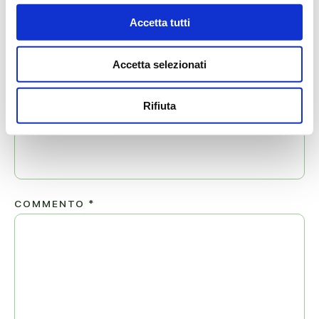
Il tuo indirizzo email non sarà pubblicato.
Accetta tutti
NOME
*
Accetta selezionati
Rifiuta
EMAIL
*
COMMENTO
*