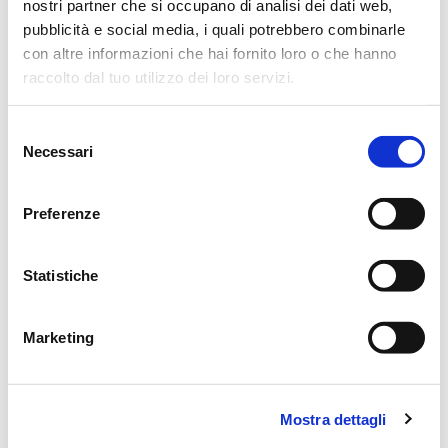
nostri partner che si occupano di analisi dei dati web,
Si ringraziano anticipatamente coloro che interverranno alla
pubblicità e social media, i quali potrebbero combinarle
con altre informazioni che hai fornito loro o che hanno
cerimonia.
raccolto dal tuo utilizzo dei loro servizi.
Albinea, 25 Settembre 2011
Selezione
Necessari
del
consenso
CONDIVIDI
Preferenze
Statistiche
MESSAGGI ALLA FAMIGLIA
SCRIVI ORA
Marketing
Lascia ora un messaggio di vicinanza alla famiglia di MARIA.
Mostra dettagli