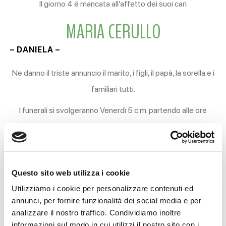
Il giorno 4 é mancata all’affetto dei suoi cari
MARIA CERULLO
– DANIELA –
Ne danno il triste annuncio il marito, i figli, il papà, la sorella e i
familiari tutti.
I funerali si svolgeranno Venerdì 5 c.m. partendo alle ore
13.45 dalle camere ardenti dell’Arcispedale Santa Maria
Nuova per la Chiesa parrocchiale di Rivalta.
Al termine della funzione religiosa si proseguirà per il
Questo sito web utilizza i cookie
cimitero locale.
Utilizziamo i cookie per personalizzare contenuti ed
annunci, per fornire funzionalità dei social media e per
Reggio Emilia, 4 Dicembre 2025
analizzare il nostro traffico. Condividiamo inoltre
informazioni sul modo in cui utilizzi il nostro sito con i