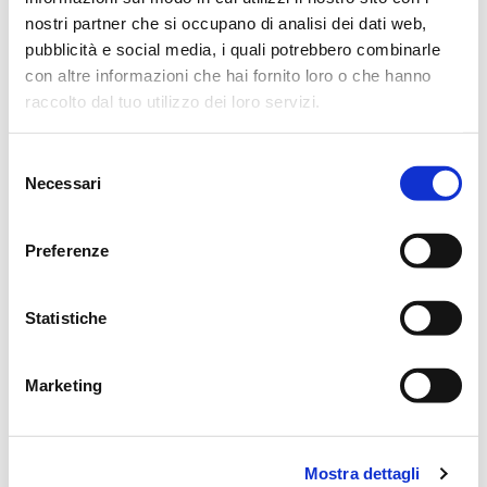
nostri partner che si occupano di analisi dei dati web,
pubblicità e social media, i quali potrebbero combinarle
ORARI VISITE
con altre informazioni che hai fornito loro o che hanno
raccolto dal tuo utilizzo dei loro servizi.
9
17
Selezione
Necessari
del
consenso
Preferenze
CONDIVIDI
Statistiche
MESSAGGI ALLA FAMIGLIA
Marketing
SCRIVI ORA
Mostra dettagli
Lascia ora un messaggio di vicinanza alla famiglia di MARIA.