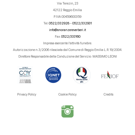
Via Terezin, 23
42122 Reggio Emilia
P.IVA 00459600359
Tel.
0522/332928
–
0522/332931
info@onoranzereverberi.it
Fax.
0522/333160
Impresa esercente l’attività funebre.
Autorizzazione n.3/2006 rilasciata dal Comune di Reggio Emilia L.R. 19/2004.
Direttore Responsabile della Conduzione del Servizio: MASSIMO LEONI
Privacy Policy
Cookie Policy
Credits