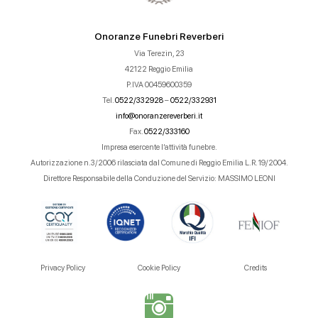
Onoranze Funebri Reverberi
Via Terezin, 23
42122 Reggio Emilia
P.IVA 00459600359
Tel.
0522/332928
–
0522/332931
info@onoranzereverberi.it
Fax.
0522/333160
Impresa esercente l’attività funebre.
Autorizzazione n.3/2006 rilasciata dal Comune di Reggio Emilia L.R. 19/2004.
Direttore Responsabile della Conduzione del Servizio: MASSIMO LEONI
Privacy Policy
Cookie Policy
Credits