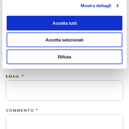
Mostra dettagli
Lascia ora un messaggio di vicinanza alla famiglia di MARIA.
Accetta tutti
Il tuo indirizzo email non sarà pubblicato.
Accetta selezionati
NOME
*
Rifiuta
EMAIL
*
COMMENTO
*