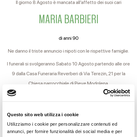
Il giorno 8 Agosto è mancata all’affetto dei suoi cari
MARIA BARBIERI
di anni 90
Ne danno il triste annuncio i nipoti con le rispettive famiglie.
I funerali si svolgeranno Sabato 10 Agosto partendo alle ore
9 dalla Casa Funeraria Reverberi di Via Terezin, 21 per la
Chiesa parrocchiale di Pieve Modolena.
Al termine della funzione religiosa si proseguirà per il
cimitero locale.
Questo sito web utilizza i cookie
Si ringraziano anticipatamente coloro che interverranno alla
Utilizziamo i cookie per personalizzare contenuti ed
cerimonia.
annunci, per fornire funzionalità dei social media e per