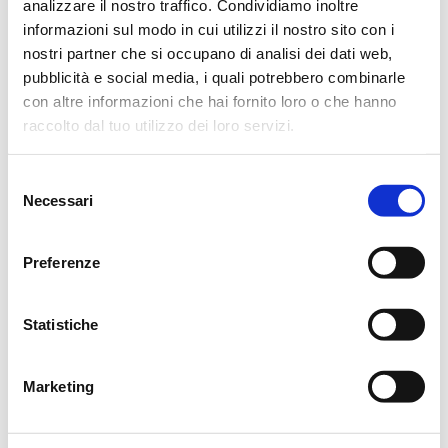
analizzare il nostro traffico. Condividiamo inoltre
Reggio Emilia, 9 Agosto 2024
informazioni sul modo in cui utilizzi il nostro sito con i
nostri partner che si occupano di analisi dei dati web,
pubblicità e social media, i quali potrebbero combinarle
con altre informazioni che hai fornito loro o che hanno
ORARI CASA FUNERARIA
raccolto dal tuo utilizzo dei loro servizi.
8.30
18.30
Selezione
Necessari
del
consenso
Preferenze
CONDIVIDI
Statistiche
MESSAGGI ALLA FAMIGLIA
Marketing
SCRIVI ORA