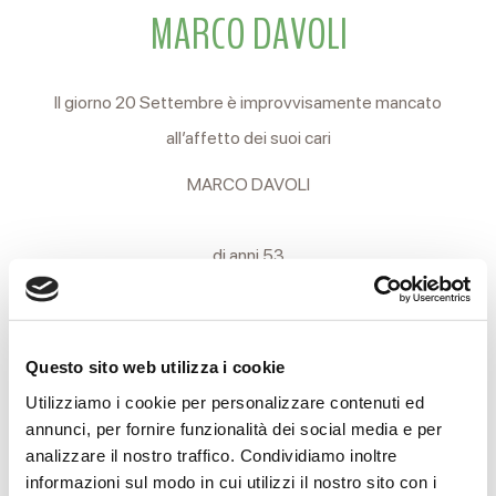
MARCO DAVOLI
Il giorno 20 Settembre è improvvisamente mancato
all’affetto dei suoi cari
MARCO DAVOLI
di anni 53
Ne danno il triste annuncio la compagna RAMONA, i figli
DAVIDE e ALESSIA, la madre EDMEA, i fratelli LUCA e
Questo sito web utilizza i cookie
ROBERTO, gli zii e i parenti tutti.
Utilizziamo i cookie per personalizzare contenuti ed
I funerali si svolgeranno Sabato 28 Settembre alle ore 14
annunci, per fornire funzionalità dei social media e per
partendo dalle Camere Ardenti dell’Arcispedale Santa Maria
analizzare il nostro traffico. Condividiamo inoltre
informazioni sul modo in cui utilizzi il nostro sito con i
Nuova per il cimitero di Villa Sesso.