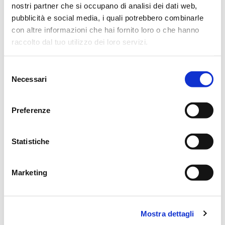
nostri partner che si occupano di analisi dei dati web,
pubblicità e social media, i quali potrebbero combinarle
Si ringraziano anticipatamente coloro che interverranno alla
con altre informazioni che hai fornito loro o che hanno
cerimonia.
raccolto dal tuo utilizzo dei loro servizi.
Reggio Emilia, 27 Settembre 2013
Selezione
Necessari
del
consenso
Preferenze
CONDIVIDI
Statistiche
MESSAGGI ALLA FAMIGLIA
Marketing
SCRIVI ORA
Lascia ora un messaggio di vicinanza alla famiglia di MARCO .
Mostra dettagli