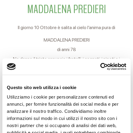
MADDALENA PREDIERI
Il giorno 10 Ottobre è salita al cielo l’anima pura di
MADDALENA PREDIERI
di anni 78
Ne danno il triste annuncio i fratelli, i cognati, i nipoti e i
parenti tutti.
I funerali si svolgeranno Martedì 12 Ottobre alle ore 14 nella
Questo sito web utilizza i cookie
Chiesa delle camere ardenti dell’Arcispedale Santa Maria
Utilizziamo i cookie per personalizzare contenuti ed
Nuova. Al termine della funzione religiosa si proseguirà per il
annunci, per fornire funzionalità dei social media e per
cimitero di San Pietro in Viano.
analizzare il nostro traffico. Condividiamo inoltre
informazioni sul modo in cui utilizzi il nostro sito con i
Si ringraziano anticipatamente coloro che interverranno alla
nostri partner che si occupano di analisi dei dati web,
cerimonia.
pubblicità e social media, i quali potrebbero combinarle