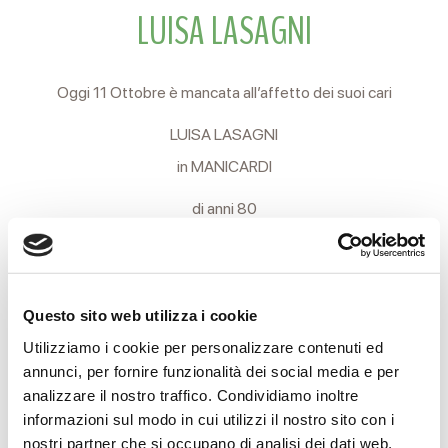
LUISA LASAGNI
Oggi 11 Ottobre è mancata all’affetto dei suoi cari
LUISA LASAGNI
in MANICARDI
di anni 80
Ne danno il triste annuncio il marito GIOVANNI, i figli VIVELLA
e MARCO, il genero WAINER, la nuora PATRIZIA, i nipoti
ANDREA, SILVIA, MATTEO ed i parenti tutti.
Questo sito web utilizza i cookie
I funerali si svolgeranno oggi, Lunedì 12, alle ore 15.30 nella
Utilizziamo i cookie per personalizzare contenuti ed
annunci, per fornire funzionalità dei social media e per
Chiesa delle Camere Ardenti dell’Arcispedale Santa Maria
analizzare il nostro traffico. Condividiamo inoltre
Nuova.
informazioni sul modo in cui utilizzi il nostro sito con i
nostri partner che si occupano di analisi dei dati web,