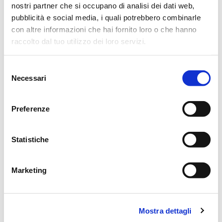
nostri partner che si occupano di analisi dei dati web,
pubblicità e social media, i quali potrebbero combinarle
Si ringraziano anticipatamente coloro che interverranno alla
con altre informazioni che hai fornito loro o che hanno
cerimonia.
raccolto dal tuo utilizzo dei loro servizi.
Genova, 27 Settembre 2014
Selezione
Necessari
del
consenso
Preferenze
CONDIVIDI
Statistiche
MESSAGGI ALLA FAMIGLIA
Marketing
SCRIVI ORA
Lascia ora un messaggio di vicinanza alla famiglia di ISIDORO.
Mostra dettagli