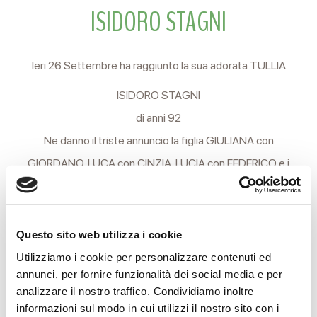
ISIDORO STAGNI
Ieri 26 Settembre ha raggiunto la sua adorata TULLIA
ISIDORO STAGNI
di anni 92
Ne danno il triste annuncio la figlia GIULIANA con
GIORDANO, LUCA con CINZIA, LUCIA con FEDERICO e i
parenti tutti.
I funerali si svolgeranno Martedì 30 Settembre partendo
Questo sito web utilizza i cookie
dalla Casa Funeraria Reverberi in Via Terezin, 15 Reggio
Utilizziamo i cookie per personalizzare contenuti ed
Emilia per la Chiesa di S. Pietro Quinto al Mare in Genova, ove
annunci, per fornire funzionalità dei social media e per
alle ore 11.45 sarà celebrata la S. Messa.
analizzare il nostro traffico. Condividiamo inoltre
informazioni sul modo in cui utilizzi il nostro sito con i
Non fiori, ma opere di bene.