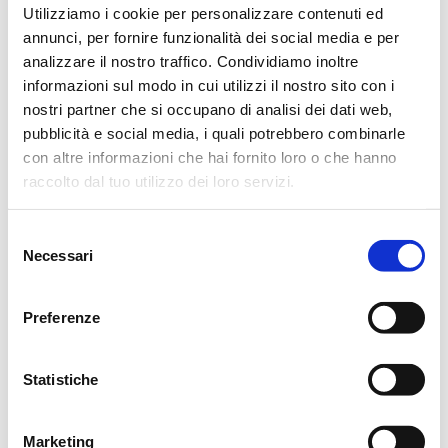
Utilizziamo i cookie per personalizzare contenuti ed
Reggio Emilia, 29 Aprile 2023
annunci, per fornire funzionalità dei social media e per
analizzare il nostro traffico. Condividiamo inoltre
informazioni sul modo in cui utilizzi il nostro sito con i
nostri partner che si occupano di analisi dei dati web,
ORARI CASA FUNERARIA
pubblicità e social media, i quali potrebbero combinarle
con altre informazioni che hai fornito loro o che hanno
raccolto dal tuo utilizzo dei loro servizi.
FERIALI
8.30
18.30
Selezione
Necessari
del
FESTIVI
consenso
9
12
15
18
/
Preferenze
Statistiche
CONDIVIDI
Marketing