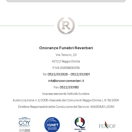
Onoranze Funebri Reverberi
Via Terezin, 23
42122 Reggio Emilia
P.IVA 00459600359
Tel.
0522/332928
–
0522/332931
info@onoranzereverberi.it
Fax.
0522/333160
Impresa esercente l’attività funebre.
Autorizzazione n.3/2006 rilasciata dal Comune di Reggio Emilia L.R. 19/2004.
Direttore Responsabile della Conduzione del Servizio: MASSIMO LEONI