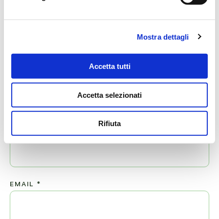
MESSAGGI ALLA FAMIGLIA
Mostra dettagli
SCRIVI ORA
Accetta tutti
Lascia ora un messaggio di vicinanza alla famiglia di ILDE.
Accetta selezionati
Il tuo indirizzo email non sarà pubblicato.
Rifiuta
NOME
*
EMAIL
*