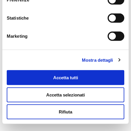
MARTEDÌ
14
18.30
Statistiche
MERCOLEDÌ
9
12
15
18
/
Marketing
MESSAGGI ALLA FAMIGLIA
Mostra dettagli
SCRIVI ORA
Accetta tutti
Accetta selezionati
Il tuo indirizzo email non sarà pubblicato.
Rifiuta
NOME
*