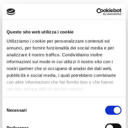
Si ringraziano anticipatamente coloro che interverranno alla
cerimonia.
Un particolare ringraziamento a tutto il personale del
Questo sito web utilizza i cookie
Reparto di Pneumologia dell’Arcispedale Santa Maria Nuova
Utilizziamo i cookie per personalizzare contenuti ed
annunci, per fornire funzionalità dei social media e per
di Reggio Emilia.
analizzare il nostro traffico. Condividiamo inoltre
Non fiori, ma eventuali offerte al Reparto di Pneumologia
informazioni sul modo in cui utilizzi il nostro sito con i
nostri partner che si occupano di analisi dei dati web,
dell’Arcispedale Santa Maria Nuova e ad A.N.I.CI.
pubblicità e social media, i quali potrebbero combinarle
Reggio Emilia, 24 Dicembre 2024
con altre informazioni che hai fornito loro o che hanno
raccolto dal tuo utilizzo dei loro servizi.
Selezione
ORARI CASA FUNERARIA REVERBERI
Necessari
del
consenso
Preferenze