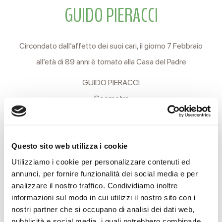
GUIDO PIERACCI
Circondato dall’affetto dei suoi cari, il giorno 7 Febbraio
all’età di 89 anni è tornato alla Casa del Padre
GUIDO PIERACCI
-Geometra-
Ne danno l’annuncio la moglie ORIELLA, i figli MARCO,
MARIAPIA ed ELENA, la nuora, i generi, i nipoti e i pronipoti.
Questo sito web utilizza i cookie
Le Esequie saranno celebrate Giovedì 10 Febbraio alle ore
Utilizziamo i cookie per personalizzare contenuti ed
15 nella Chiesa parrocchiale di San Maurizio Martire.
annunci, per fornire funzionalità dei social media e per
analizzare il nostro traffico. Condividiamo inoltre
La camera ardente è allestita presso la Casa Funeraria
informazioni sul modo in cui utilizzi il nostro sito con i
Reverberi di Via Terezin, 21.
nostri partner che si occupano di analisi dei dati web,
pubblicità e social media, i quali potrebbero combinarle