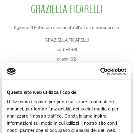
GRAZIELLA FICARELLI
Il giorno 9 Febbraio è mancata all’affetto dei suoi cari
GRAZIELLA FICARELLI
ved. FARRI
di anni 92
Ne danno il triste annuncio la sorella GEMMA, il cognato
LANDO, i nipoti e i parenti tutti.
I funerali si svolgeranno Venerdì 11 c.m. partendo alle ore 10
Questo sito web utilizza i cookie
dalla Casa Funeraria Reverberi in Via Terezin, 21 per il
Utilizziamo i cookie per personalizzare contenuti ed
annunci, per fornire funzionalità dei social media e per
cimitero Monumentale ove avranno luogo la funzione
analizzare il nostro traffico. Condividiamo inoltre
religiosa e la tumulazione.
informazioni sul modo in cui utilizzi il nostro sito con i
nostri partner che si occupano di analisi dei dati web,
Si ringraziano anticipatamente coloro che interverranno alla