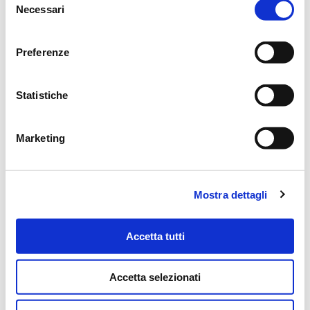
MESSAGGI ALLA FAMIGLIA
Necessari
del
consenso
SCRIVI ORA
Preferenze
Lascia ora un messaggio di vicinanza alla famiglia di FANTINI.
Statistiche
Il tuo indirizzo email non sarà pubblicato.
Marketing
NOME
*
Mostra dettagli
EMAIL
*
Accetta tutti
Accetta selezionati