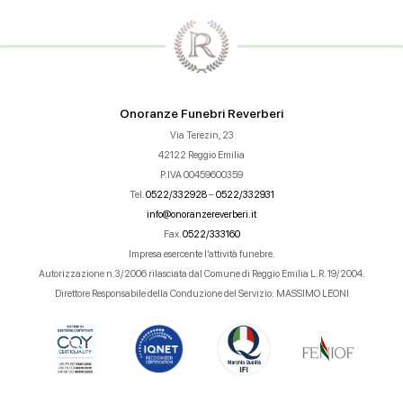
Onoranze Funebri Reverberi
Via Terezin, 23
42122 Reggio Emilia
P.IVA 00459600359
Tel.
0522/332928
–
0522/332931
info@onoranzereverberi.it
Fax.
0522/333160
Impresa esercente l’attività funebre.
Autorizzazione n.3/2006 rilasciata dal Comune di Reggio Emilia L.R. 19/2004.
Direttore Responsabile della Conduzione del Servizio: MASSIMO LEONI