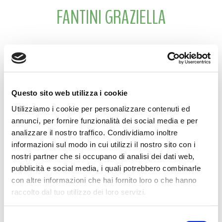
FANTINI GRAZIELLA
27° Anniversario
GRAZIELLA FANTINI in BARDELLI
Volerti bene è stata la cosa più facile del mondo.
Questo sito web utilizza i cookie
La tua simpatia e tua solarità ci accompagnano ogni giorno.
Utilizziamo i cookie per personalizzare contenuti ed
I tuoi cari, con tanto affetto.
annunci, per fornire funzionalità dei social media e per
analizzare il nostro traffico. Condividiamo inoltre
Scandiano, 21 febbraio 2020
informazioni sul modo in cui utilizzi il nostro sito con i
nostri partner che si occupano di analisi dei dati web,
pubblicità e social media, i quali potrebbero combinarle
con altre informazioni che hai fornito loro o che hanno
CONDIVIDI
raccolto dal tuo utilizzo dei loro servizi.
Selezione