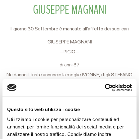
GIUSEPPE MAGNANI
Il giorno 30 Settembre è mancato all’affetto dei suoi cari
GIUSEPPE MAGNANI
– PICIO –
di anni 87
Ne danno il triste annuncio la moglie IVONNE, i figli STEFANO
e MONICA.
I funerali si svolgeranno Sabato 2 Ottobre c.m. partendo alle
ore 16 dalla Casa Funeraria Reverberi di Via Terezin, 21 per la
Questo sito web utilizza i cookie
Chiesa parrocchiale di Villa Bagno. Al termine della funzione
Utilizziamo i cookie per personalizzare contenuti ed
annunci, per fornire funzionalità dei social media e per
religiosa si proseguirà in forma privata per l’ara crematoria.
analizzare il nostro traffico. Condividiamo inoltre