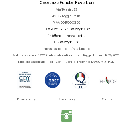
Onoranze Funebri Reverberi
Via Terezin, 23
42122 Reggio Emilia
P.IVA 00459600359
Tel.
0522/332928
–
0522/332931
info@onoranzereverberi.it
Fax.
0522/333160
Impresa esercente l’attività funebre.
Autorizzazione n.3/2006 rilasciata dal Comune di Reggio Emilia L.R. 19/2004.
Direttore Responsabile della Conduzione del Servizio: MASSIMO LEONI
Privacy Policy
Cookie Policy
Credits