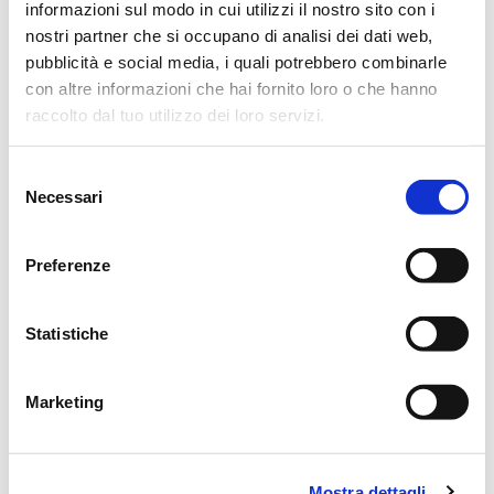
Questa sera, Venerdì alle ore 20.30 presso la Chiesa di Villa
informazioni sul modo in cui utilizzi il nostro sito con i
nostri partner che si occupano di analisi dei dati web,
Bagno sarà recitato il S. Rosario.
pubblicità e social media, i quali potrebbero combinarle
Si ringraziano anticipatamente coloro che interverranno alla
con altre informazioni che hai fornito loro o che hanno
raccolto dal tuo utilizzo dei loro servizi.
cerimonia.
Reggio Emilia, 1 Ottobre 2021
Selezione
Necessari
del
consenso
Preferenze
CONDIVIDI
Statistiche
MESSAGGI ALLA FAMIGLIA
Marketing
SCRIVI ORA
Lascia ora un messaggio di vicinanza alla famiglia di
Mostra dettagli