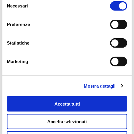
MESSAGGI ALLA FAMIGLIA
Necessari
del
consenso
SCRIVI ORA
Preferenze
Lascia ora un messaggio di vicinanza alla famiglia di GIORGIO
Statistiche
.
Il tuo indirizzo email non sarà pubblicato.
Marketing
NOME
*
Mostra dettagli
Accetta tutti
EMAIL
*
Accetta selezionati