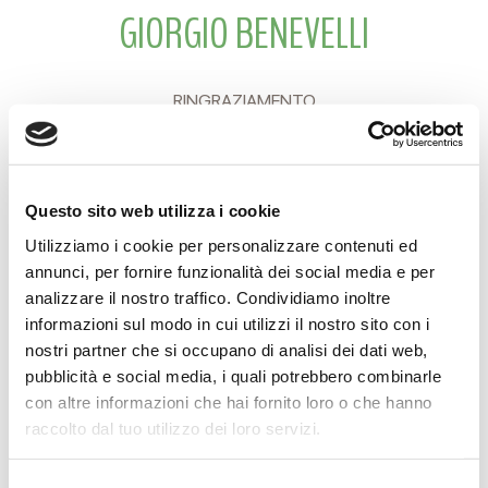
GIORGIO BENEVELLI
RINGRAZIAMENTO
La famiglia BENEVELLI desidera porgere un sentito
ringraziamento a tutti coloro che hanno partecipato con
Questo sito web utilizza i cookie
tanto affetto al suo dolore per la perdita di
Utilizziamo i cookie per personalizzare contenuti ed
GIORGIO
annunci, per fornire funzionalità dei social media e per
analizzare il nostro traffico. Condividiamo inoltre
Reggio Emilia, 13 Giugno 2009
informazioni sul modo in cui utilizzi il nostro sito con i
nostri partner che si occupano di analisi dei dati web,
pubblicità e social media, i quali potrebbero combinarle
con altre informazioni che hai fornito loro o che hanno
raccolto dal tuo utilizzo dei loro servizi.
CONDIVIDI
Selezione