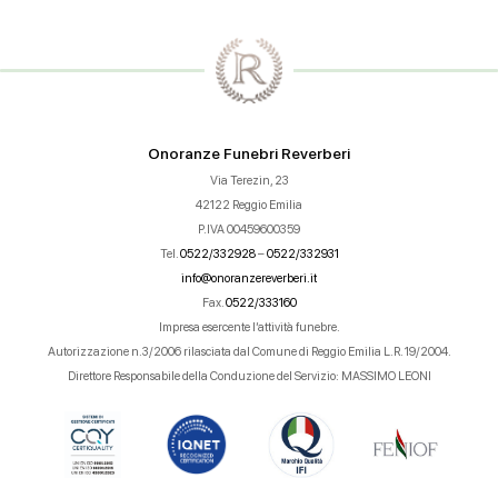
Onoranze Funebri Reverberi
Via Terezin, 23
42122 Reggio Emilia
P.IVA 00459600359
Tel.
0522/332928
–
0522/332931
info@onoranzereverberi.it
Fax.
0522/333160
Impresa esercente l’attività funebre.
Autorizzazione n.3/2006 rilasciata dal Comune di Reggio Emilia L.R. 19/2004.
Direttore Responsabile della Conduzione del Servizio: MASSIMO LEONI