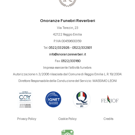
Onoranze Funebri Reverberi
Via Terezin, 23
42122 Reggio Emilia
P.IVA 00459600359
Tel.
0522/332928
–
0522/332931
info@onoranzereverberi.it
Fax.
0522/333160
Impresa esercente l’attività funebre.
Autorizzazione n.3/2006 rilasciata dal Comune di Reggio Emilia L.R. 19/2004.
Direttore Responsabile della Conduzione del Servizio: MASSIMO LEONI
Privacy Policy
Cookie Policy
Credits